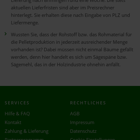
Lieferung nach Brimingen rund eine Woche. Die stets
aktuellen Lieferfristen sind aber im Preisrechner
hinterlegt. Sie erhalten diese nach Eingabe von PLZ und
Liefermenge.
Wussten Sie, dass der Rohstoff bzw. das Rohmaterial für
die Pelletproduktion in jederzeit ausreichender Menge
vorhanden ist? Dabei müssen nicht einmal Bäume gefällt
werden, denn hier handelt es sich um Sägespäne bzw.
Sägemehl, das in der Holzindustrie ohnehin anfällt.
SERVICES
RECHTLICHES
Hilfe & FAQ
AGB
Kontakt
Impressum
Zahlung & Lieferung
Datenschutz
Partnerprogramm
Cookie-Einstellungen