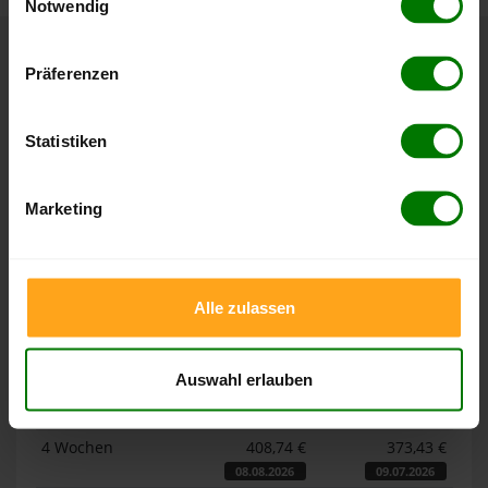
Notwendig
Hier finden Sie unser
Impressum
und unsere
Datenschutzerklärung
.
Höchst- und Tiefststände der
Präferenzen
Pelletspreise in Brimingen
Statistiken
Die Tabellen zeigen die
Höchst- und Tiefststände der
Pelletspreise für lose Holzpellets und Holzpellets
Marketing
Sackware in Brimingen
. Das dazugehörige Datum zeigt,
wann der Höchst- oder Tiefststand im jeweiligen Zeitraum
erreicht wurde.
Alle zulassen
Lose Holzpellets
Auswahl erlauben
Zeitraum
Höchststand
Tiefststand
4 Wochen
408,74 €
373,43 €
08.08.2026
09.07.2026