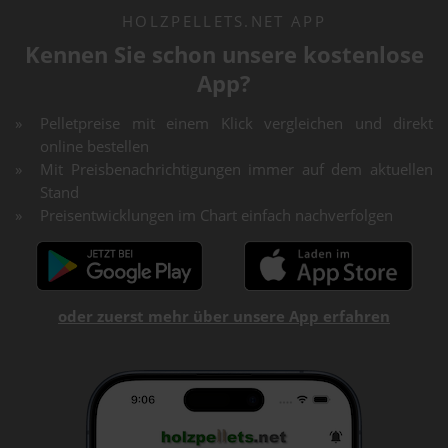
HOLZPELLETS.NET APP
Kennen Sie schon unsere kostenlose
App?
Pelletpreise mit einem Klick vergleichen und direkt
online bestellen
Mit Preisbenachrichtigungen immer auf dem aktuellen
Stand
Preisentwicklungen im Chart einfach nachverfolgen
oder zuerst mehr über unsere App erfahren