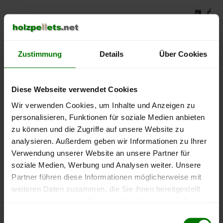
450 €
400 €
Zustimmung
Details
Über Cookies
350 €
Diese Webseite verwendet Cookies
300 €
Wir verwenden Cookies, um Inhalte und Anzeigen zu
personalisieren, Funktionen für soziale Medien anbieten
zu können und die Zugriffe auf unsere Website zu
250 €
September
Januar
Mai
analysieren. Außerdem geben wir Informationen zu Ihrer
2025
2026
2026
Verwendung unserer Website an unsere Partner für
lose Ware
Sackware
soziale Medien, Werbung und Analysen weiter. Unsere
Partner führen diese Informationen möglicherweise mit
Die aktuelle Preisentwicklung für Holzpellets in Deutschland
weiteren Daten zusammen, die Sie ihnen bereitgestellt
können Sie jederzeit auf unserer
Pelletspreise
-Seite
haben oder die sie im Rahmen Ihrer Nutzung der Dienste
nachvollziehen.
gesammelt haben.
Einwilligungsauswahl