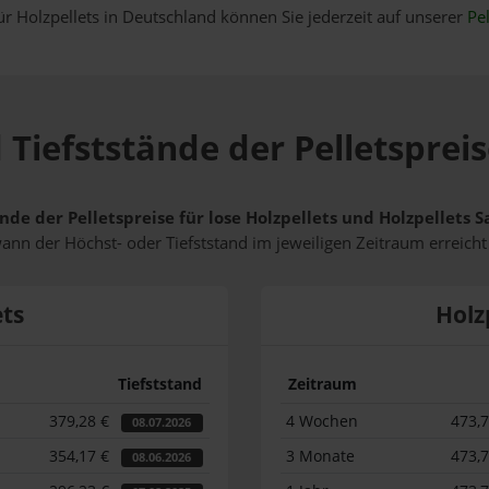
ür Holzpellets in Deutschland können Sie jederzeit auf unserer
Pel
 Tiefststände der Pelletspreis
nde der Pelletspreise für lose Holzpellets und Holzpellets 
wann der Höchst- oder Tiefststand im jeweiligen Zeitraum erreich
ets
Holz
Tiefststand
Zeitraum
379,28 €
4 Wochen
473,
08.07.2026
354,17 €
3 Monate
473,
08.06.2026