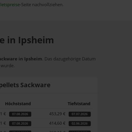
letspreise
-Seite nachvollziehen.
e in Ipsheim
Sackware in Ipsheim
. Das dazugehörige Datum
t wurde.
pellets Sackware
Höchststand
Tiefststand
71 €
453,29 €
07.08.2026
07.07.2026
71 €
414,60 €
07.08.2026
02.06.2026