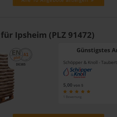
Alle 10 Angebote anzeigen
für Ipsheim (PLZ 91472)
Günstigstes A
Schöpper & Knoll - Taube
DE385
5,00
von 5
1 Bewertung