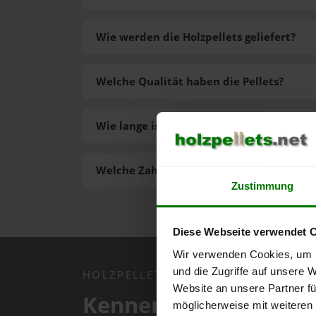
Wie werden die Holzpellets geliefert?
Welche Qualität haben die Pellets?
Wie lange ist die Lieferzeit der Pellets?
Welche Zahlungsarten gibt es?
Zustimmung
Diese Webseite verwendet 
Wir verwenden Cookies, um I
und die Zugriffe auf unsere 
HOLZPELLETS.NET APP
Website an unsere Partner fü
Kennen Sie schon uns
möglicherweise mit weiteren