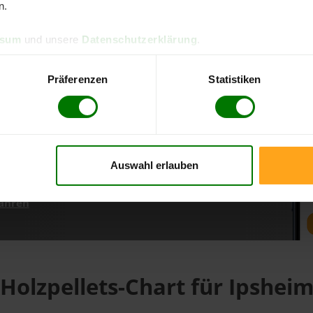
n.
ssum
und unsere
Datenschutzerklärung
.
d direkt online bestellen
m aktuellen Stand
Präferenzen
Statistiken
erfolgen
Auswahl erlauben
fahren
Holzpellets-Chart für Ipshei