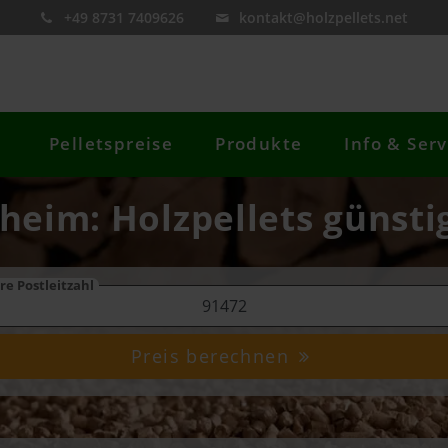
+49 8731 7409626
kontakt@holzpellets.net
Pelletspreise
Produkte
Info & Serv
sheim: Holzpellets günsti
re Postleitzahl
Preis berechnen