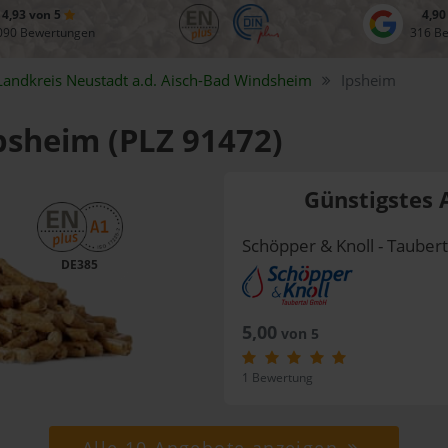
4,93 von 5
4,90
090 Bewertungen
316 B
Landkreis
Neustadt a.d. Aisch-Bad Windsheim
Ipsheim
Ipsheim (PLZ 91472)
Günstigstes 
Schöpper & Knoll - Taube
DE385
5,00
von 5
1 Bewertung