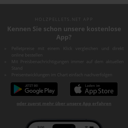
HOLZPELLETS.NET APP
Kennen Sie schon unsere kostenlose
App?
Pelletpreise mit einem Klick vergleichen und direkt
online bestellen
Mit Preisbenachrichtigungen immer auf dem aktuellen
Stand
Preisentwicklungen im Chart einfach nachverfolgen
oder zuerst mehr über unsere App erfahren