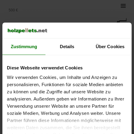
500 €
450 €
400 €
Zustimmung
Details
Über Cookies
350 €
Diese Webseite verwendet Cookies
300 €
Wir verwenden Cookies, um Inhalte und Anzeigen zu
personalisieren, Funktionen für soziale Medien anbieten
zu können und die Zugriffe auf unsere Website zu
250 €
September
Januar
Mai
analysieren. Außerdem geben wir Informationen zu Ihrer
2025
2026
2026
Verwendung unserer Website an unsere Partner für
lose Ware
Sackware
soziale Medien, Werbung und Analysen weiter. Unsere
Partner führen diese Informationen möglicherweise mit
Die aktuelle Preisentwicklung für Holzpellets in Deutschland
weiteren Daten zusammen, die Sie ihnen bereitgestellt
können Sie jederzeit auf unserer
Pelletspreise
-Seite