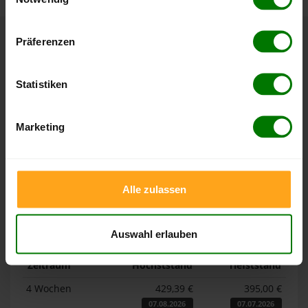
Hier finden Sie unser
Impressum
und unsere
Datenschutzerklärung
.
Präferenzen
Höchst- und Tiefststände der
Pelletspreise in Feucht
Statistiken
Die Tabellen zeigen die
Höchst- und Tiefststände der
Marketing
Pelletspreise für lose Holzpellets und Holzpellets
Sackware in Feucht
. Das dazugehörige Datum zeigt, wann
der Höchst- oder Tiefststand im jeweiligen Zeitraum erreicht
wurde.
Alle zulassen
Lose Holzpellets
Auswahl erlauben
Zeitraum
Höchststand
Tiefststand
4 Wochen
429,39 €
395,00 €
07.08.2026
07.07.2026