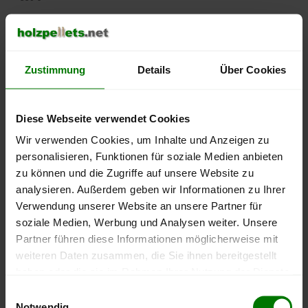
500 €
450 €
Zustimmung
Details
Über Cookies
400 €
Diese Webseite verwendet Cookies
350 €
Wir verwenden Cookies, um Inhalte und Anzeigen zu
personalisieren, Funktionen für soziale Medien anbieten
300 €
zu können und die Zugriffe auf unsere Website zu
250 €
analysieren. Außerdem geben wir Informationen zu Ihrer
September
Januar
Mai
Verwendung unserer Website an unsere Partner für
2025
2026
2026
soziale Medien, Werbung und Analysen weiter. Unsere
lose Ware
Sackware
Partner führen diese Informationen möglicherweise mit
Die aktuelle Preisentwicklung für Holzpellets in Deutschland
weiteren Daten zusammen, die Sie ihnen bereitgestellt
können Sie jederzeit auf unserer
Pelletspreise
-Seite
haben oder die sie im Rahmen Ihrer Nutzung der Dienste
nachvollziehen.
gesammelt haben.
Einwilligungsauswahl
Notwendig