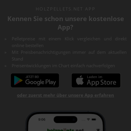
HOLZPELLETS.NET APP
Kennen Sie schon unsere kostenlose
App?
Pelletpreise mit einem Klick vergleichen und direkt
online bestellen
Mit Preisbenachrichtigungen immer auf dem aktuellen
Stand
Preisentwicklungen im Chart einfach nachverfolgen
oder zuerst mehr über unsere App erfahren