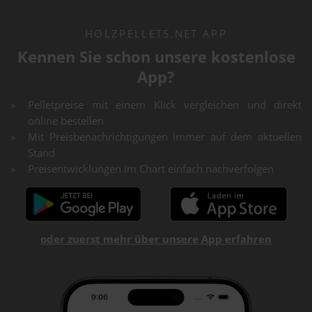
HOLZPELLETS.NET APP
Kennen Sie schon unsere kostenlose
App?
Pelletpreise mit einem Klick vergleichen und direkt
online bestellen
Mit Preisbenachrichtigungen immer auf dem aktuellen
Stand
Preisentwicklungen im Chart einfach nachverfolgen
oder zuerst mehr über unsere App erfahren