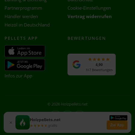
Partnerprogramm
Cookie-Einstellungen
Händler werden
Vertrag widerrufen
Heizöl in Deutschland
PELLETS APP
BEWERTUNGEN
4,90
317 Bewertungen
Infos zur App
© 2026 Holzpellets.net
Facebook
Instagram
WhatsApp
Holzpellets.net
×
Zur App
★★★★★
★★★★★
gratis