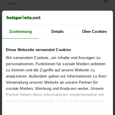
550 €
500 €
450 €
Zustimmung
Details
Über Cookies
400 €
Diese Webseite verwendet Cookies
350 €
Wir verwenden Cookies, um Inhalte und Anzeigen zu
300 €
personalisieren, Funktionen für soziale Medien anbieten
zu können und die Zugriffe auf unsere Website zu
250 €
analysieren. Außerdem geben wir Informationen zu Ihrer
September
Januar
Mai
Verwendung unserer Website an unsere Partner für
2025
2026
2026
soziale Medien, Werbung und Analysen weiter. Unsere
lose Ware
Sackware
Partner führen diese Informationen möglicherweise mit
Die aktuelle Preisentwicklung für Holzpellets in Deutschland
weiteren Daten zusammen, die Sie ihnen bereitgestellt
können Sie jederzeit auf unserer
Pelletspreise
-Seite
haben oder die sie im Rahmen Ihrer Nutzung der Dienste
nachvollziehen.
gesammelt haben.
Einwilligungsauswahl