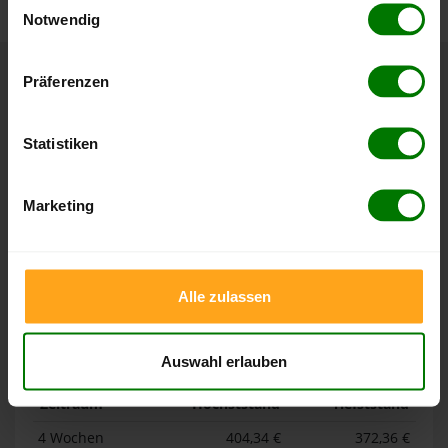
Notwendig
Hier finden Sie unser
Impressum
und unsere
Datenschutzerklärung
.
Präferenzen
Höchst- und Tiefststände der
Pelletspreise in Daberkow
Statistiken
Die Tabellen zeigen die
Höchst- und Tiefststände der
Pelletspreise für lose Holzpellets und Holzpellets
Marketing
Sackware in Daberkow
. Das dazugehörige Datum zeigt,
wann der Höchst- oder Tiefststand im jeweiligen Zeitraum
erreicht wurde.
Alle zulassen
Lose Holzpellets
Auswahl erlauben
Zeitraum
Höchststand
Tiefststand
4 Wochen
404,34 €
372,36 €