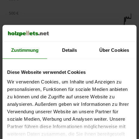
500 €
450 €
400 €
Zustimmung
Details
Über Cookies
350 €
300 €
Diese Webseite verwendet Cookies
Wir verwenden Cookies, um Inhalte und Anzeigen zu
250 €
personalisieren, Funktionen für soziale Medien anbieten
September
Januar
Mai
2025
2026
2026
zu können und die Zugriffe auf unsere Website zu
analysieren. Außerdem geben wir Informationen zu Ihrer
lose Ware
Sackware
Verwendung unserer Website an unsere Partner für
Die aktuelle Preisentwicklung für Holzpellets in Deutschland
soziale Medien, Werbung und Analysen weiter. Unsere
können Sie jederzeit auf unserer
Pelletspreise
-Seite
Partner führen diese Informationen möglicherweise mit
nachvollziehen.
weiteren Daten zusammen, die Sie ihnen bereitgestellt