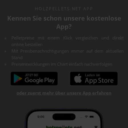
HOLZPELLETS.NET APP
Kennen Sie schon unsere kostenlose
App?
Pelletpreise mit einem Klick vergleichen und direkt
online bestellen
Mit Preisbenachrichtigungen immer auf dem aktuellen
Stand
Preisentwicklungen im Chart einfach nachverfolgen
oder zuerst mehr über unsere App erfahren