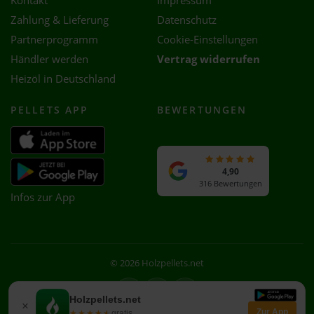
Kontakt
Impressum
Zahlung & Lieferung
Datenschutz
Partnerprogramm
Cookie-Einstellungen
Händler werden
Vertrag widerrufen
Heizöl in Deutschland
PELLETS APP
BEWERTUNGEN
4,90
316 Bewertungen
Infos zur App
© 2026 Holzpellets.net
Facebook
Instagram
WhatsApp
Holzpellets.net
×
Zur App
★★★★★
★★★★★
gratis