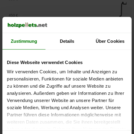
450 €
400 €
Zustimmung
Details
Über Cookies
350 €
Diese Webseite verwendet Cookies
300 €
Wir verwenden Cookies, um Inhalte und Anzeigen zu
personalisieren, Funktionen für soziale Medien anbieten
250 €
zu können und die Zugriffe auf unsere Website zu
September
Januar
Mai
2025
2026
2026
analysieren. Außerdem geben wir Informationen zu Ihrer
Verwendung unserer Website an unsere Partner für
lose Ware
Sackware
soziale Medien, Werbung und Analysen weiter. Unsere
Die aktuelle Preisentwicklung für Holzpellets in Deutschland
Partner führen diese Informationen möglicherweise mit
können Sie jederzeit auf unserer
Pelletspreise
-Seite
weiteren Daten zusammen, die Sie ihnen bereitgestellt
nachvollziehen.
haben oder die sie im Rahmen Ihrer Nutzung der Dienste