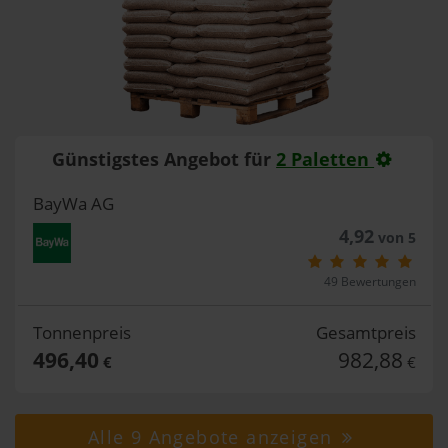
Günstigstes Angebot für
2 Paletten
BayWa AG
4,92
von 5
49 Bewertungen
Tonnenpreis
Gesamtpreis
496,40
982,88
€
€
Alle 9 Angebote anzeigen