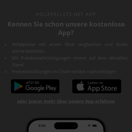
HOLZPELLETS.NET APP
Kennen Sie schon unsere kostenlose
App?
Pelletpreise mit einem Klick vergleichen und direkt
online bestellen
Mit Preisbenachrichtigungen immer auf dem aktuellen
Stand
Preisentwicklungen im Chart einfach nachverfolgen
oder zuerst mehr über unsere App erfahren