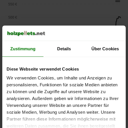
550 €
500 €
450 €
400 €
Zustimmung
Details
Über Cookies
350 €
Diese Webseite verwendet Cookies
300 €
Wir verwenden Cookies, um Inhalte und Anzeigen zu
250 €
personalisieren, Funktionen für soziale Medien anbieten
September
Januar
Mai
zu können und die Zugriffe auf unsere Website zu
2025
2026
2026
analysieren. Außerdem geben wir Informationen zu Ihrer
lose Ware
Sackware
Verwendung unserer Website an unsere Partner für
Die aktuelle Preisentwicklung für Holzpellets in Deutschland
soziale Medien, Werbung und Analysen weiter. Unsere
können Sie jederzeit auf unserer
Pelletspreise
-Seite
Partner führen diese Informationen möglicherweise mit
nachvollziehen.
weiteren Daten zusammen, die Sie ihnen bereitgestellt