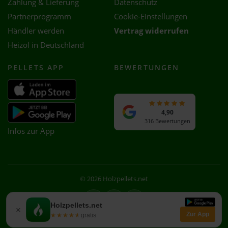
Zahlung & Lieferung
Datenschutz
Partnerprogramm
Cookie-Einstellungen
Händler werden
Vertrag widerrufen
Heizöl in Deutschland
PELLETS APP
BEWERTUNGEN
4,90
316 Bewertungen
Infos zur App
© 2026 Holzpellets.net
Facebook
Instagram
WhatsApp
Holzpellets.net
×
Zur App
★★★★★
★★★★★
gratis