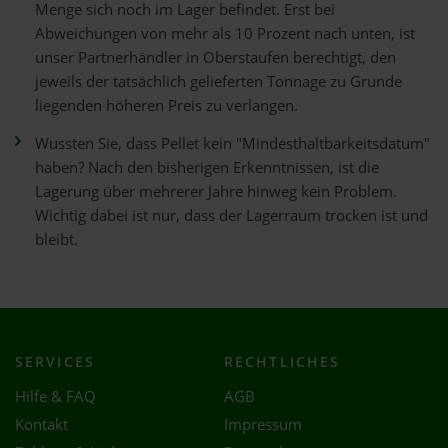
Menge sich noch im Lager befindet. Erst bei
Abweichungen von mehr als 10 Prozent nach unten, ist
unser Partnerhändler in Oberstaufen berechtigt, den
jeweils der tatsächlich gelieferten Tonnage zu Grunde
liegenden höheren Preis zu verlangen.
Wussten Sie, dass Pellet kein "Mindesthaltbarkeitsdatum"
haben? Nach den bisherigen Erkenntnissen, ist die
Lagerung über mehrerer Jahre hinweg kein Problem.
Wichtig dabei ist nur, dass der Lagerraum trocken ist und
bleibt.
SERVICES
RECHTLICHES
Hilfe & FAQ
AGB
Kontakt
Impressum