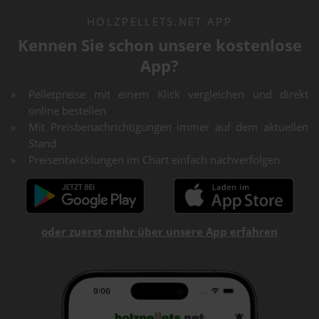
HOLZPELLETS.NET APP
Kennen Sie schon unsere kostenlose
App?
Pelletpreise mit einem Klick vergleichen und direkt
online bestellen
Mit Preisbenachrichtigungen immer auf dem aktuellen
Stand
Preisentwicklungen im Chart einfach nachverfolgen
oder zuerst mehr über unsere App erfahren