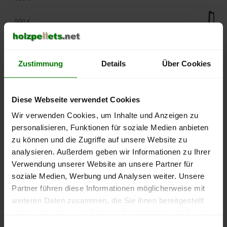
500 €
450 €
Zustimmung
Details
Über Cookies
400 €
350 €
Diese Webseite verwendet Cookies
Wir verwenden Cookies, um Inhalte und Anzeigen zu
300 €
personalisieren, Funktionen für soziale Medien anbieten
250 €
zu können und die Zugriffe auf unsere Website zu
September
Januar
Mai
analysieren. Außerdem geben wir Informationen zu Ihrer
2025
2026
2026
Verwendung unserer Website an unsere Partner für
lose Ware
Sackware
soziale Medien, Werbung und Analysen weiter. Unsere
Die aktuelle Preisentwicklung für Holzpellets in Deutschland
Partner führen diese Informationen möglicherweise mit
können Sie jederzeit auf unserer
Pelletspreise
-Seite
weiteren Daten zusammen, die Sie ihnen bereitgestellt
nachvollziehen.
haben oder die sie im Rahmen Ihrer Nutzung der Dienste
gesammelt haben.