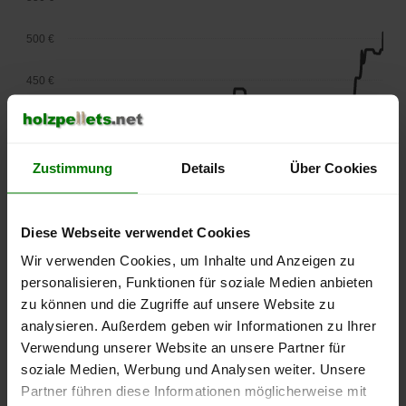
500 €
450 €
400 €
350 €
Zustimmung
Details
Über Cookies
300 €
Diese Webseite verwendet Cookies
250 €
Wir verwenden Cookies, um Inhalte und Anzeigen zu
September
Januar
Mai
2025
2026
2026
personalisieren, Funktionen für soziale Medien anbieten
zu können und die Zugriffe auf unsere Website zu
lose Ware
Sackware
analysieren. Außerdem geben wir Informationen zu Ihrer
Die aktuelle Preisentwicklung für Holzpellets in Deutschland
Verwendung unserer Website an unsere Partner für
können Sie jederzeit auf unserer
Pelletspreise
-Seite
soziale Medien, Werbung und Analysen weiter. Unsere
nachvollziehen.
Partner führen diese Informationen möglicherweise mit