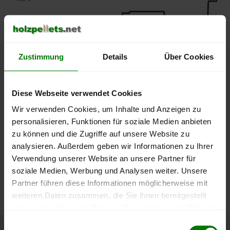
400 €
350 €
Zustimmung
Details
Über Cookies
300 €
Diese Webseite verwendet Cookies
Wir verwenden Cookies, um Inhalte und Anzeigen zu
250 €
September
Januar
Mai
personalisieren, Funktionen für soziale Medien anbieten
2025
2026
2026
zu können und die Zugriffe auf unsere Website zu
lose Ware
Sackware
analysieren. Außerdem geben wir Informationen zu Ihrer
Verwendung unserer Website an unsere Partner für
Die aktuelle Preisentwicklung für Holzpellets in Deutschland
soziale Medien, Werbung und Analysen weiter. Unsere
können Sie jederzeit auf unserer
Pelletspreise
-Seite
Partner führen diese Informationen möglicherweise mit
nachvollziehen.
weiteren Daten zusammen, die Sie ihnen bereitgestellt
haben oder die sie im Rahmen Ihrer Nutzung der Dienste
gesammelt haben.
Einwilligungsauswahl