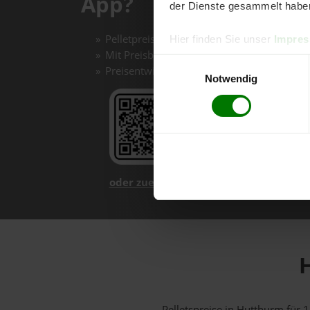
App?
der Dienste gesammelt habe
Pelletpreise mit einem Klick vergleichen un
Hier finden Sie unser
Impre
Mit Preisbenachrichtigungen immer auf de
Einwilligungsauswahl
Preisentwicklungen im Chart einfach nachv
Notwendig
oder zuerst mehr über unsere App er
H
Pelletspreise in Hutthurm für