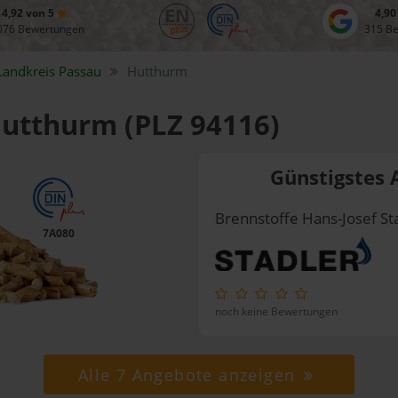
4,92 von 5
4,90
076 Bewertungen
315 B
Landkreis
Passau
Hutthurm
Hutthurm (PLZ 94116)
Günstigstes 
Brennstoffe Hans-Josef Sta
7A080
noch keine Bewertungen
Alle 7 Angebote anzeigen