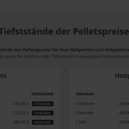
Tiefststände der Pelletspreis
stände der Pelletspreise für lose Holzpellets und Holzpelle
t, wann der Höchst- oder Tiefststand im jeweiligen Zeitraum erre
ets
Holz
Tiefststand
Zeitraum
372,36 €
4 Wochen
459,
07.07.2026
370,22 €
3 Monate
459,
22.05.2026
286,76 €
1 Jahr
459,
06.08.2025