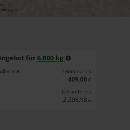
 von 5
ewertungen
Angebot für
6.000 kg
dler e. K.
Tonnenpreis
409,00
€
Gesamtpreis
2.508,98
€