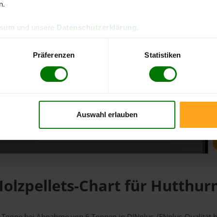
n.
d direkt online bestellen
ssum
und unsere
Datenschutzerklärung
.
m aktuellen Stand
erfolgen
Präferenzen
Statistiken
Auswahl erlauben
fahren
olzpellets-Chart für Hutthu
 1 Tonne bei Abnahme
von 6 Tonnen
in DINplus-/ENplus-Qualität be