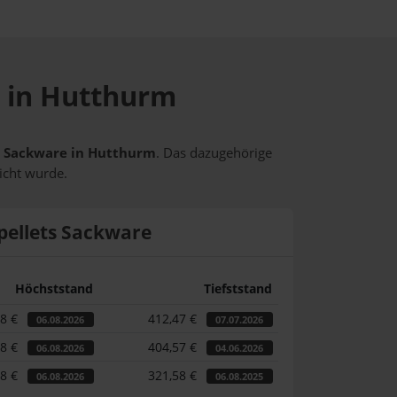
e in Hutthurm
ts Sackware in Hutthurm
. Das dazugehörige
icht wurde.
pellets Sackware
Höchststand
Tiefststand
98 €
412,47 €
06.08.2026
07.07.2026
98 €
404,57 €
06.08.2026
04.06.2026
98 €
321,58 €
06.08.2026
06.08.2025