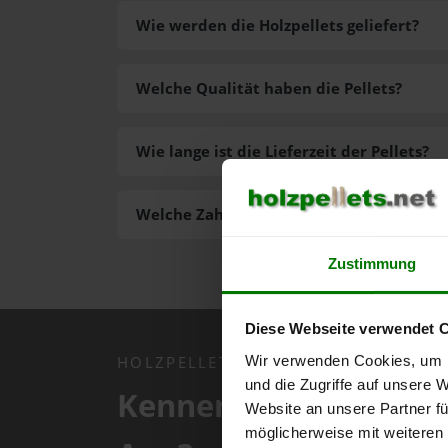
Wie werden die Holzpellets geliefert?
Welche Qualität haben die Pellets?
Wie lange ist die Lieferzeit der Pellets?
Welche Zahlungsarten gibt es?
Zustimmung
Diese Webseite verwendet 
Wir verwenden Cookies, um I
HOLZPELLETS.NET APP
und die Zugriffe auf unsere 
Kennen Sie schon uns
Website an unsere Partner fü
möglicherweise mit weiteren