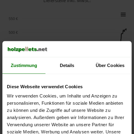
Lieferstelle inkl. MwSt.:
550 €
500 €
450 €
400 €
Zustimmung
Details
Über Cookies
350 €
Diese Webseite verwendet Cookies
300 €
Wir verwenden Cookies, um Inhalte und Anzeigen zu
250 €
personalisieren, Funktionen für soziale Medien anbieten
September
Januar
Mai
zu können und die Zugriffe auf unsere Website zu
2025
2026
2026
analysieren. Außerdem geben wir Informationen zu Ihrer
lose Ware
Sackware
Verwendung unserer Website an unsere Partner für
Die aktuelle Preisentwicklung für Holzpellets in Deutschland
soziale Medien, Werbung und Analysen weiter. Unsere