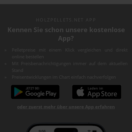
HOLZPELLETS.NET APP
Kennen Sie schon unsere kostenlose
App?
Pelletpreise mit einem Klick vergleichen und direkt
online bestellen
Mit Preisbenachrichtigungen immer auf dem aktuellen
Stand
Preisentwicklungen im Chart einfach nachverfolgen
oder zuerst mehr über unsere App erfahren