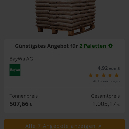
Günstigstes Angebot für
2 Paletten
BayWa AG
4,92
von 5
48 Bewertungen
Tonnenpreis
Gesamtpreis
507,66
1.005,17
€
€
Alle 7 Angebote anzeigen