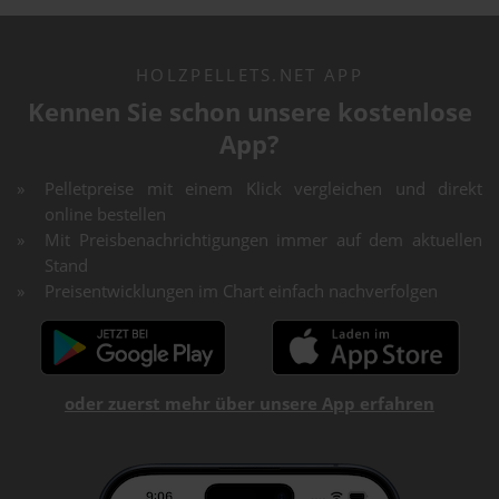
HOLZPELLETS.NET APP
Kennen Sie schon unsere kostenlose
App?
Pelletpreise mit einem Klick vergleichen und direkt
online bestellen
Mit Preisbenachrichtigungen immer auf dem aktuellen
Stand
Preisentwicklungen im Chart einfach nachverfolgen
oder zuerst mehr über unsere App erfahren