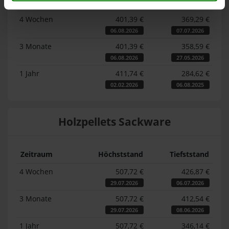
Zeitraum
Höchststand
Tiefststand
4 Wochen
401,39 €
369,29 €
06.08.2026
07.07.2026
3 Monate
401,39 €
358,59 €
06.08.2026
27.05.2026
1 Jahr
411,74 €
284,62 €
02.02.2026
06.08.2025
Holzpellets Sackware
Zeitraum
Höchststand
Tiefststand
4 Wochen
507,72 €
426,87 €
29.07.2026
06.07.2026
3 Monate
507,72 €
412,54 €
29.07.2026
08.06.2026
1 Jahr
507,72 €
346,14 €