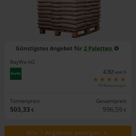
Günstigstes Angebot für
2 Paletten
BayWa AG
4,92
von 5
49 Bewertungen
Tonnenpreis
Gesamtpreis
503,33
996,59
€
€
Alle 7 Angebote anzeigen