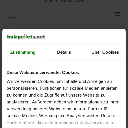
Lieferstelle inkl. MwSt.:
550 €
500 €
450 €
Zustimmung
Details
Über Cookies
400 €
350 €
Diese Webseite verwendet Cookies
Wir verwenden Cookies, um Inhalte und Anzeigen zu
300 €
personalisieren, Funktionen für soziale Medien anbieten
zu können und die Zugriffe auf unsere Website zu
250 €
September
Januar
Mai
analysieren. Außerdem geben wir Informationen zu Ihrer
2025
2026
2026
Verwendung unserer Website an unsere Partner für
lose Ware
Sackware
soziale Medien, Werbung und Analysen weiter. Unsere
Partner führen diese Informationen möglicherweise mit
Die aktuelle Preisentwicklung für Holzpellets in Deutschland