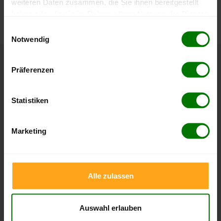
weiteren Daten zusammen, die Sie ihnen bereitgestellt
können Sie jederzeit auf unserer
Pelletspreise
-Seite
haben oder die sie im Rahmen Ihrer Nutzung der Dienste
nachvollziehen.
gesammelt haben.
Einwilligungsauswahl
Notwendig
Hier finden Sie unser
Impressum
und unsere
Datenschutzerklärung
.
Höchst- und Tiefststände der
Präferenzen
Pelletspreise in Schweitenkirchen
Statistiken
Die Tabellen zeigen die
Höchst- und Tiefststände der
Pelletspreise für lose Holzpellets und Holzpellets
Marketing
Sackware in Schweitenkirchen
. Das dazugehörige Datum
zeigt, wann der Höchst- oder Tiefststand im jeweiligen
Zeitraum erreicht wurde.
Alle zulassen
Lose Holzpellets
Auswahl erlauben