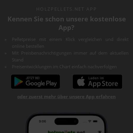
HOLZPELLETS.NET APP
Kennen Sie schon unsere kostenlose
App?
Pelletpreise mit einem Klick vergleichen und direkt
online bestellen
Mit Preisbenachrichtigungen immer auf dem aktuellen
Stand
Preisentwicklungen im Chart einfach nachverfolgen
oder zuerst mehr über unsere App erfahren