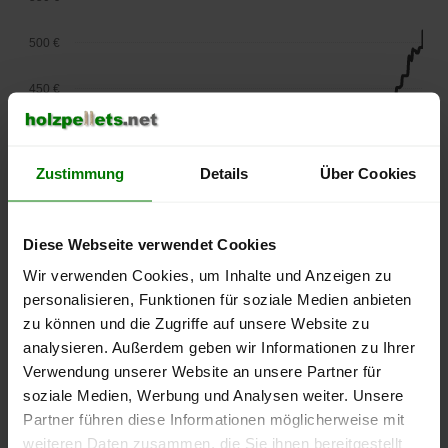
500 €
450 €
400 €
Zustimmung
Details
Über Cookies
350 €
300 €
Diese Webseite verwendet Cookies
250 €
Wir verwenden Cookies, um Inhalte und Anzeigen zu
September
Januar
Mai
personalisieren, Funktionen für soziale Medien anbieten
2025
2026
2026
zu können und die Zugriffe auf unsere Website zu
lose Ware
Sackware
analysieren. Außerdem geben wir Informationen zu Ihrer
Die aktuelle Preisentwicklung für Holzpellets in Deutschland
Verwendung unserer Website an unsere Partner für
können Sie jederzeit auf unserer
Pelletspreise
-Seite
soziale Medien, Werbung und Analysen weiter. Unsere
nachvollziehen.
Partner führen diese Informationen möglicherweise mit
weiteren Daten zusammen, die Sie ihnen bereitgestellt