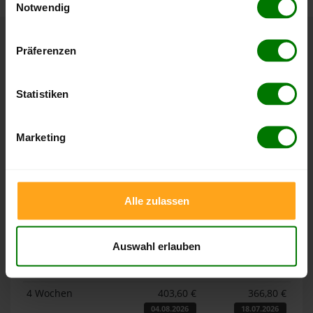
Notwendig
Hier finden Sie unser
Impressum
und unsere
Datenschutzerklärung
.
Präferenzen
Höchst- und Tiefststände der
Pelletspreise in Griesstätt
Statistiken
Die Tabellen zeigen die
Höchst- und Tiefststände der
Pelletspreise für lose Holzpellets und Holzpellets
Marketing
Sackware in Griesstätt
. Das dazugehörige Datum zeigt,
wann der Höchst- oder Tiefststand im jeweiligen Zeitraum
erreicht wurde.
Alle zulassen
Lose Holzpellets
Auswahl erlauben
Zeitraum
Höchststand
Tiefststand
4 Wochen
403,60 €
366,80 €
04.08.2026
18.07.2026