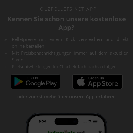
HOLZPELLETS.NET APP
Kennen Sie schon unsere kostenlose
App?
Pelletpreise mit einem Klick vergleichen und direkt
online bestellen
Mit Preisbenachrichtigungen immer auf dem aktuellen
Stand
Preisentwicklungen im Chart einfach nachverfolgen
oder zuerst mehr über unsere App erfahren