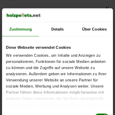
500 €
450 €
Zustimmung
Details
Über Cookies
400 €
350 €
Diese Webseite verwendet Cookies
Wir verwenden Cookies, um Inhalte und Anzeigen zu
300 €
personalisieren, Funktionen für soziale Medien anbieten
zu können und die Zugriffe auf unsere Website zu
250 €
analysieren. Außerdem geben wir Informationen zu Ihrer
September
Januar
Mai
2025
2026
2026
Verwendung unserer Website an unsere Partner für
soziale Medien, Werbung und Analysen weiter. Unsere
lose Ware
Sackware
Partner führen diese Informationen möglicherweise mit
Die aktuelle Preisentwicklung für Holzpellets in Deutschland
weiteren Daten zusammen, die Sie ihnen bereitgestellt
können Sie jederzeit auf unserer
Pelletspreise
-Seite
haben oder die sie im Rahmen Ihrer Nutzung der Dienste
nachvollziehen.
gesammelt haben.
Einwilligungsauswahl