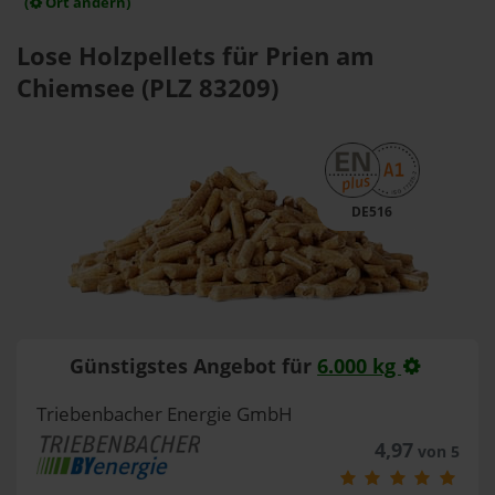
(
Ort ändern)
Lose Holzpellets für Prien am
Chiemsee (PLZ 83209)
DE516
Günstigstes Angebot für
6.000 kg
Triebenbacher Energie GmbH
4,97
von 5