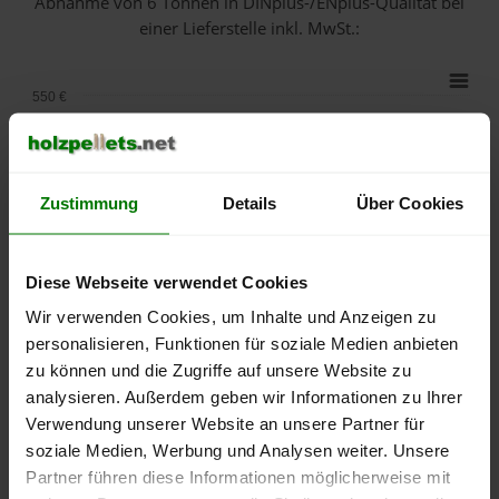
Abnahme
von 6 Tonnen
in DINplus-/ENplus-Qualität bei
einer Lieferstelle inkl. MwSt.:
550 €
500 €
450 €
Zustimmung
Details
Über Cookies
400 €
Diese Webseite verwendet Cookies
350 €
Wir verwenden Cookies, um Inhalte und Anzeigen zu
personalisieren, Funktionen für soziale Medien anbieten
300 €
zu können und die Zugriffe auf unsere Website zu
analysieren. Außerdem geben wir Informationen zu Ihrer
250 €
September
Januar
Mai
Verwendung unserer Website an unsere Partner für
2025
2026
2026
soziale Medien, Werbung und Analysen weiter. Unsere
lose Ware
Sackware
Partner führen diese Informationen möglicherweise mit