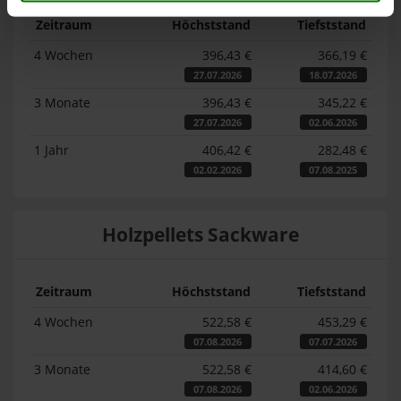
Zeitraum
Höchststand
Tiefststand
4 Wochen
396,43 €
366,19 €
27.07.2026
18.07.2026
3 Monate
396,43 €
345,22 €
27.07.2026
02.06.2026
1 Jahr
406,42 €
282,48 €
02.02.2026
07.08.2025
Holzpellets Sackware
Zeitraum
Höchststand
Tiefststand
4 Wochen
522,58 €
453,29 €
07.08.2026
07.07.2026
3 Monate
522,58 €
414,60 €
07.08.2026
02.06.2026