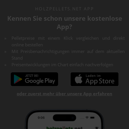
HOLZPELLETS.NET APP
Kennen Sie schon unsere kostenlose
App?
Pelletpreise mit einem Klick vergleichen und direkt
online bestellen
Mit Preisbenachrichtigungen immer auf dem aktuellen
Stand
Preisentwicklungen im Chart einfach nachverfolgen
oder zuerst mehr über unsere App erfahren