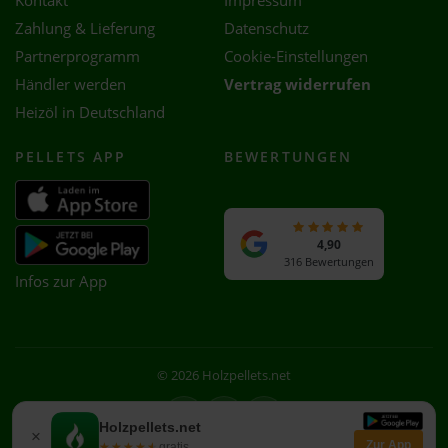
Kontakt
Impressum
Zahlung & Lieferung
Datenschutz
Partnerprogramm
Cookie-Einstellungen
Händler werden
Vertrag widerrufen
Heizöl in Deutschland
PELLETS APP
BEWERTUNGEN
4,90
316 Bewertungen
Infos zur App
© 2026 Holzpellets.net
Facebook
Instagram
WhatsApp
Holzpellets.net
×
Zur App
★★★★★
★★★★★
gratis