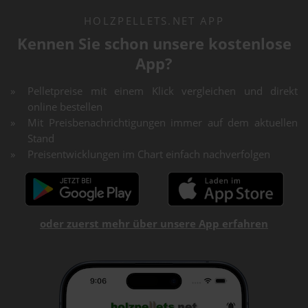
HOLZPELLETS.NET APP
Kennen Sie schon unsere kostenlose
App?
Pelletpreise mit einem Klick vergleichen und direkt
online bestellen
Mit Preisbenachrichtigungen immer auf dem aktuellen
Stand
Preisentwicklungen im Chart einfach nachverfolgen
oder zuerst mehr über unsere App erfahren