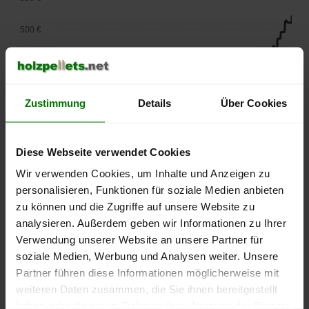
500 €
450 €
400 €
Zustimmung
Details
Über Cookies
350 €
Diese Webseite verwendet Cookies
300 €
Wir verwenden Cookies, um Inhalte und Anzeigen zu
250 €
personalisieren, Funktionen für soziale Medien anbieten
September
Januar
Mai
zu können und die Zugriffe auf unsere Website zu
2025
2026
2026
analysieren. Außerdem geben wir Informationen zu Ihrer
lose Ware
Sackware
Verwendung unserer Website an unsere Partner für
Die aktuelle Preisentwicklung für Holzpellets in Deutschland
soziale Medien, Werbung und Analysen weiter. Unsere
können Sie jederzeit auf unserer
Pelletspreise
-Seite
Partner führen diese Informationen möglicherweise mit
nachvollziehen.
weiteren Daten zusammen, die Sie ihnen bereitgestellt
haben oder die sie im Rahmen Ihrer Nutzung der Dienste