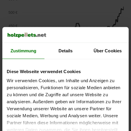
500 €
450 €
400 €
Zustimmung
Details
Über Cookies
350 €
300 €
Diese Webseite verwendet Cookies
250 €
Wir verwenden Cookies, um Inhalte und Anzeigen zu
September
Januar
Mai
personalisieren, Funktionen für soziale Medien anbieten
2025
2026
2026
zu können und die Zugriffe auf unsere Website zu
lose Ware
Sackware
analysieren. Außerdem geben wir Informationen zu Ihrer
Die aktuelle Preisentwicklung für Holzpellets in Deutschland
Verwendung unserer Website an unsere Partner für
können Sie jederzeit auf unserer
Pelletspreise
-Seite
soziale Medien, Werbung und Analysen weiter. Unsere
nachvollziehen.
Partner führen diese Informationen möglicherweise mit
weiteren Daten zusammen, die Sie ihnen bereitgestellt