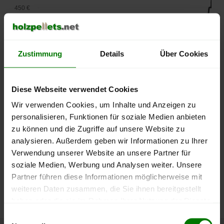
450 €
400 €
Zustimmung
Details
Über Cookies
350 €
Diese Webseite verwendet Cookies
300 €
Wir verwenden Cookies, um Inhalte und Anzeigen zu
personalisieren, Funktionen für soziale Medien anbieten
250 €
September
Januar
Mai
zu können und die Zugriffe auf unsere Website zu
2025
2026
2026
analysieren. Außerdem geben wir Informationen zu Ihrer
lose Ware
Sackware
Verwendung unserer Website an unsere Partner für
soziale Medien, Werbung und Analysen weiter. Unsere
Die aktuelle Preisentwicklung für Holzpellets in Deutschland
Partner führen diese Informationen möglicherweise mit
können Sie jederzeit auf unserer
Pelletspreise
-Seite
weiteren Daten zusammen, die Sie ihnen bereitgestellt
nachvollziehen.
haben oder die sie im Rahmen Ihrer Nutzung der Dienste
gesammelt haben.
Einwilligungsauswahl