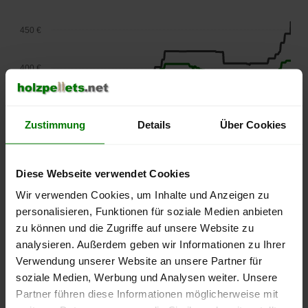
450 €
400 €
350 €
Zustimmung
Details
Über Cookies
300 €
Diese Webseite verwendet Cookies
250 €
September
Januar
Mai
Wir verwenden Cookies, um Inhalte und Anzeigen zu
2025
2026
2026
personalisieren, Funktionen für soziale Medien anbieten
lose Ware
Sackware
zu können und die Zugriffe auf unsere Website zu
analysieren. Außerdem geben wir Informationen zu Ihrer
Die aktuelle Preisentwicklung für Holzpellets in Deutschland
Verwendung unserer Website an unsere Partner für
können Sie jederzeit auf unserer
Pelletspreise
-Seite
soziale Medien, Werbung und Analysen weiter. Unsere
nachvollziehen.
Partner führen diese Informationen möglicherweise mit