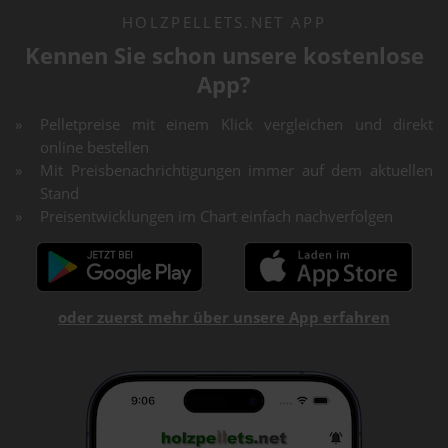
HOLZPELLETS.NET APP
Kennen Sie schon unsere kostenlose
App?
Pelletpreise mit einem Klick vergleichen und direkt
online bestellen
Mit Preisbenachrichtigungen immer auf dem aktuellen
Stand
Preisentwicklungen im Chart einfach nachverfolgen
oder zuerst mehr über unsere App erfahren