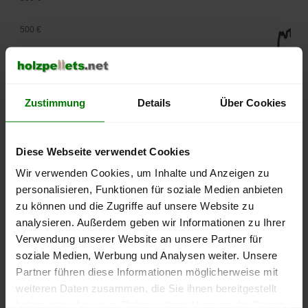
500 €
450 €
400 €
Zustimmung
Details
Über Cookies
350 €
Diese Webseite verwendet Cookies
300 €
Wir verwenden Cookies, um Inhalte und Anzeigen zu
250 €
personalisieren, Funktionen für soziale Medien anbieten
September
Januar
Mai
zu können und die Zugriffe auf unsere Website zu
2025
2026
2026
analysieren. Außerdem geben wir Informationen zu Ihrer
lose Ware
Sackware
Verwendung unserer Website an unsere Partner für
Die aktuelle Preisentwicklung für Holzpellets in Deutschland
soziale Medien, Werbung und Analysen weiter. Unsere
können Sie jederzeit auf unserer
Pelletspreise
-Seite
Partner führen diese Informationen möglicherweise mit
nachvollziehen.
weiteren Daten zusammen, die Sie ihnen bereitgestellt
haben oder die sie im Rahmen Ihrer Nutzung der Dienste