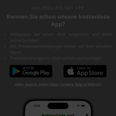
HOLZPELLETS.NET APP
Kennen Sie schon unsere kostenlose
App?
Pelletpreise mit einem Klick vergleichen und direkt
online bestellen
Mit Preisbenachrichtigungen immer auf dem aktuellen
Stand
Preisentwicklungen im Chart einfach nachverfolgen
oder zuerst mehr über unsere App erfahren