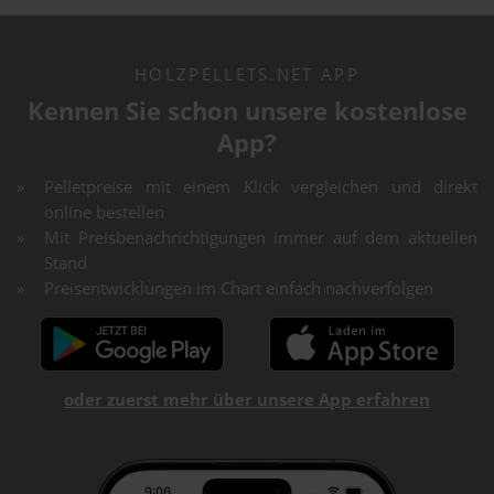
HOLZPELLETS.NET APP
Kennen Sie schon unsere kostenlose
App?
Pelletpreise mit einem Klick vergleichen und direkt
online bestellen
Mit Preisbenachrichtigungen immer auf dem aktuellen
Stand
Preisentwicklungen im Chart einfach nachverfolgen
oder zuerst mehr über unsere App erfahren