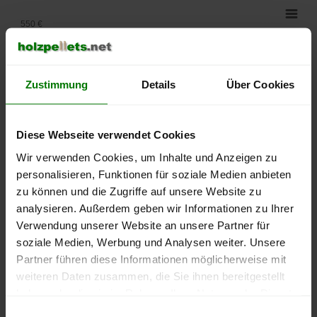
550 €
500 €
Zustimmung
Details
Über Cookies
450 €
400 €
Diese Webseite verwendet Cookies
350 €
Wir verwenden Cookies, um Inhalte und Anzeigen zu
personalisieren, Funktionen für soziale Medien anbieten
300 €
zu können und die Zugriffe auf unsere Website zu
analysieren. Außerdem geben wir Informationen zu Ihrer
250 €
Verwendung unserer Website an unsere Partner für
September
Januar
Mai
2025
2026
2026
soziale Medien, Werbung und Analysen weiter. Unsere
Partner führen diese Informationen möglicherweise mit
lose Ware
Sackware
weiteren Daten zusammen, die Sie ihnen bereitgestellt
Die aktuelle Preisentwicklung für Holzpellets in Deutschland
haben oder die sie im Rahmen Ihrer Nutzung der Dienste
können Sie jederzeit auf unserer
Pelletspreise
-Seite
gesammelt haben.
Einwilligungsauswahl