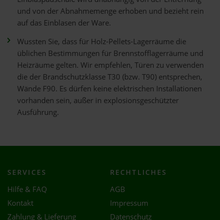
und von der Abnahmemenge erhoben und bezieht rein
auf das Einblasen der Ware.
Wussten Sie, dass für Holz-Pellets-Lagerräume die
üblichen Bestimmungen für Brennstofflagerräume und
Heizräume gelten. Wir empfehlen, Türen zu verwenden
die der Brandschutzklasse T30 (bzw. T90) entsprechen,
Wände F90. Es dürfen keine elektrischen Installationen
vorhanden sein, außer in explosionsgeschützter
Ausführung.
SERVICES
RECHTLICHES
Hilfe & FAQ
AGB
Kontakt
Impressum
Zahlung & Lieferung
Datenschutz