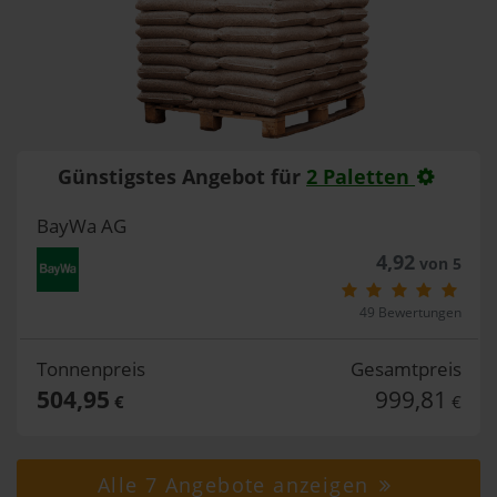
Günstigstes Angebot für
2 Paletten
BayWa AG
4,92
von 5
49 Bewertungen
Tonnenpreis
Gesamtpreis
504,95
999,81
€
€
Alle 7 Angebote anzeigen