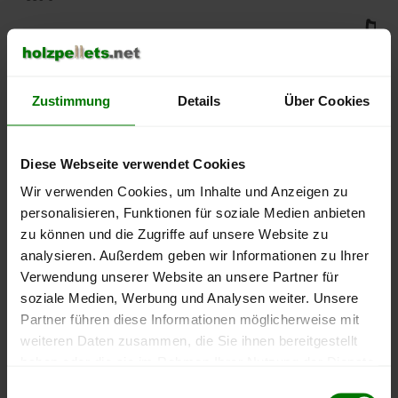
500 €
450 €
Zustimmung
Details
Über Cookies
400 €
350 €
Diese Webseite verwendet Cookies
Wir verwenden Cookies, um Inhalte und Anzeigen zu
300 €
personalisieren, Funktionen für soziale Medien anbieten
zu können und die Zugriffe auf unsere Website zu
250 €
analysieren. Außerdem geben wir Informationen zu Ihrer
September
Januar
Mai
2025
2026
2026
Verwendung unserer Website an unsere Partner für
soziale Medien, Werbung und Analysen weiter. Unsere
lose Ware
Sackware
Partner führen diese Informationen möglicherweise mit
Die aktuelle Preisentwicklung für Holzpellets in Deutschland
weiteren Daten zusammen, die Sie ihnen bereitgestellt
können Sie jederzeit auf unserer
Pelletspreise
-Seite
haben oder die sie im Rahmen Ihrer Nutzung der Dienste
nachvollziehen.
gesammelt haben.
Einwilligungsauswahl