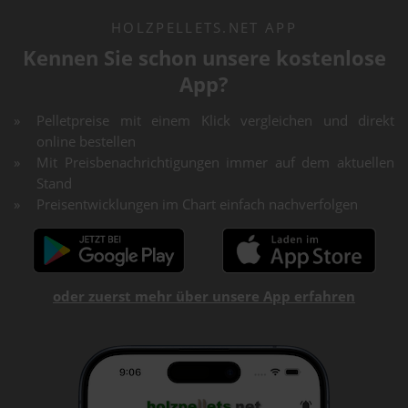
HOLZPELLETS.NET APP
Kennen Sie schon unsere kostenlose
App?
Pelletpreise mit einem Klick vergleichen und direkt
online bestellen
Mit Preisbenachrichtigungen immer auf dem aktuellen
Stand
Preisentwicklungen im Chart einfach nachverfolgen
oder zuerst mehr über unsere App erfahren