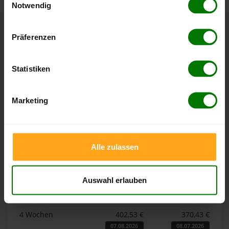
Notwendig
Hier finden Sie unser
Impressum
und unsere
Datenschutzerklärung
.
Präferenzen
Höchst- und Tiefststände der
Pelletspreise in Fellheim
Statistiken
Die Tabellen zeigen die
Höchst- und Tiefststände der
Pelletspreise für lose Holzpellets und Holzpellets
Marketing
Sackware in Fellheim
. Das dazugehörige Datum zeigt,
wann der Höchst- oder Tiefststand im jeweiligen Zeitraum
erreicht wurde.
Alle zulassen
Lose Holzpellets
Auswahl erlauben
Zeitraum
Höchststand
Tiefststand
4 Wochen
402,53 €
370,43 €
07.08.2026
08.07.2026