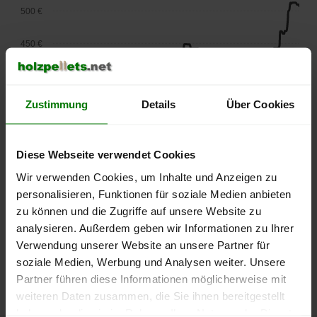
500 €
450 €
400 €
Zustimmung
Details
Über Cookies
350 €
300 €
Diese Webseite verwendet Cookies
250 €
Wir verwenden Cookies, um Inhalte und Anzeigen zu
September
Januar
Mai
personalisieren, Funktionen für soziale Medien anbieten
2025
2026
2026
zu können und die Zugriffe auf unsere Website zu
lose Ware
Sackware
analysieren. Außerdem geben wir Informationen zu Ihrer
Die aktuelle Preisentwicklung für Holzpellets in Deutschland
Verwendung unserer Website an unsere Partner für
können Sie jederzeit auf unserer
Pelletspreise
-Seite
soziale Medien, Werbung und Analysen weiter. Unsere
nachvollziehen.
Partner führen diese Informationen möglicherweise mit
weiteren Daten zusammen, die Sie ihnen bereitgestellt
haben oder die sie im Rahmen Ihrer Nutzung der Dienste