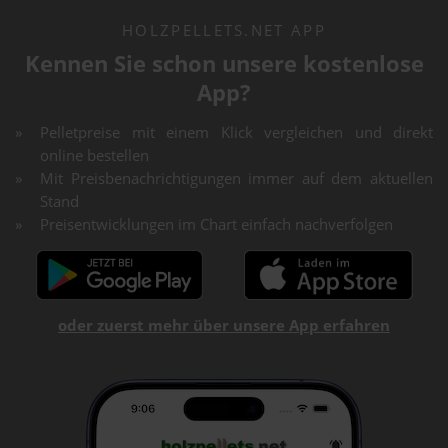
HOLZPELLETS.NET APP
Kennen Sie schon unsere kostenlose
App?
Pelletpreise mit einem Klick vergleichen und direkt
online bestellen
Mit Preisbenachrichtigungen immer auf dem aktuellen
Stand
Preisentwicklungen im Chart einfach nachverfolgen
oder zuerst mehr über unsere App erfahren