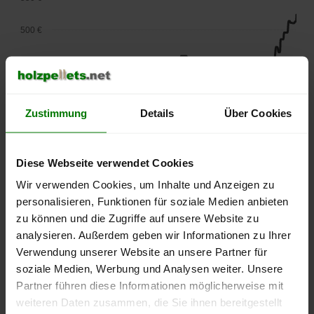
500 €
450 €
400 €
Zustimmung
Details
Über Cookies
350 €
300 €
Diese Webseite verwendet Cookies
Wir verwenden Cookies, um Inhalte und Anzeigen zu
250 €
personalisieren, Funktionen für soziale Medien anbieten
September
Januar
Mai
2025
2026
2026
zu können und die Zugriffe auf unsere Website zu
analysieren. Außerdem geben wir Informationen zu Ihrer
lose Ware
Sackware
Verwendung unserer Website an unsere Partner für
Die aktuelle Preisentwicklung für Holzpellets in Deutschland
soziale Medien, Werbung und Analysen weiter. Unsere
können Sie jederzeit auf unserer
Pelletspreise
-Seite
Partner führen diese Informationen möglicherweise mit
nachvollziehen.
weiteren Daten zusammen, die Sie ihnen bereitgestellt