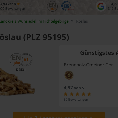
4,93 von 5
4,90
090 Bewertungen
316 B
Landkreis
Wunsiedel im Fichtelgebirge
Röslau
Röslau (PLZ 95195)
Günstigstes 
Brennholz-Gmeiner Gbr
DE531
4,97
von 5
36 Bewertungen