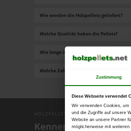
Wie werden die Holzpellets geliefert?
Welche Qualität haben die Pellets?
Wie lange ist die Lieferzeit der Pellets?
Welche Zahlungsarten gibt es?
Zustimmung
Diese Webseite verwendet 
Wir verwenden Cookies, um I
und die Zugriffe auf unsere 
HOLZPELLETS.NET APP
Website an unsere Partner fü
Kennen Sie schon uns
möglicherweise mit weiteren