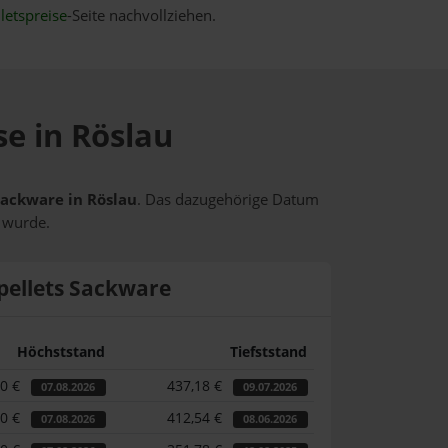
letspreise
-Seite nachvollziehen.
se in Röslau
 Sackware in Röslau
. Das dazugehörige Datum
t wurde.
pellets Sackware
Höchststand
Tiefststand
90 €
437,18 €
07.08.2026
09.07.2026
90 €
412,54 €
07.08.2026
08.06.2026