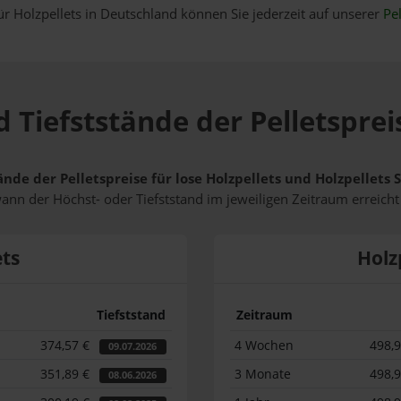
ür Holzpellets in Deutschland können Sie jederzeit auf unserer
Pel
 Tiefststände der Pelletsprei
ände der Pelletspreise für lose Holzpellets und Holzpellets
wann der Höchst- oder Tiefststand im jeweiligen Zeitraum erreich
ets
Holz
Tiefststand
Zeitraum
374,57 €
4 Wochen
498,
09.07.2026
351,89 €
3 Monate
498,
08.06.2026