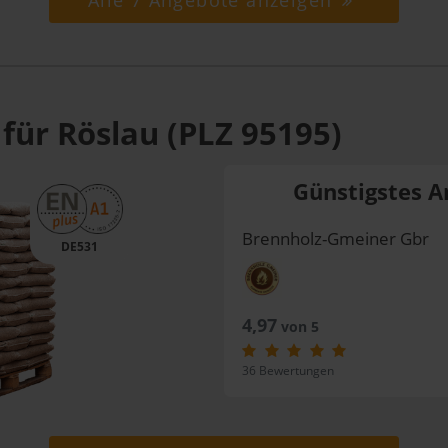
Alle 7 Angebote anzeigen
für Röslau (PLZ 95195)
Günstigstes A
Brennholz-Gmeiner Gbr
DE531
4,97
von 5
36 Bewertungen