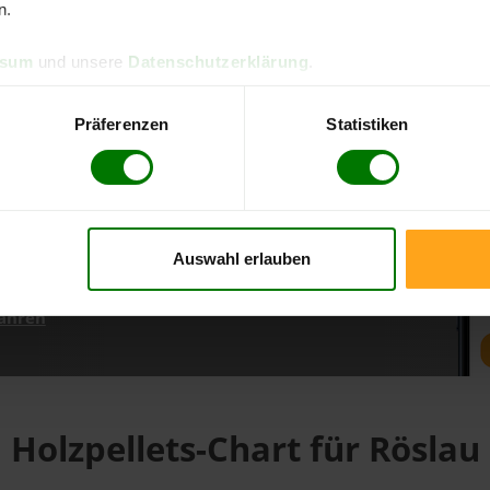
n.
ssum
und unsere
Datenschutzerklärung
.
d direkt online bestellen
m aktuellen Stand
Präferenzen
Statistiken
erfolgen
Auswahl erlauben
fahren
Holzpellets-Chart für Röslau