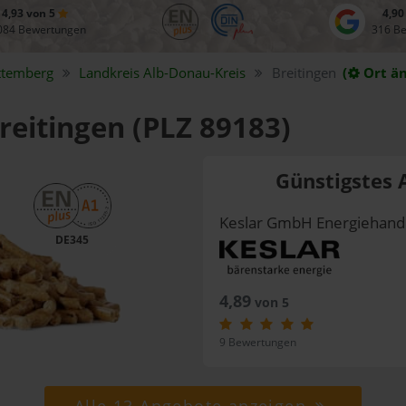
4,93 von 5
4,90
084 Bewertungen
316 B
ttemberg
Landkreis
Alb-Donau-Kreis
Breitingen
(
Ort ä
Breitingen (PLZ 89183)
Günstigstes 
Keslar GmbH Energiehand
DE345
4,89
von 5
9 Bewertungen