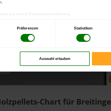
n.
ssum
und unsere
Datenschutzerklärung
.
d direkt online bestellen
m aktuellen Stand
Präferenzen
Statistiken
erfolgen
Auswahl erlauben
fahren
olzpellets-Chart für Breiting