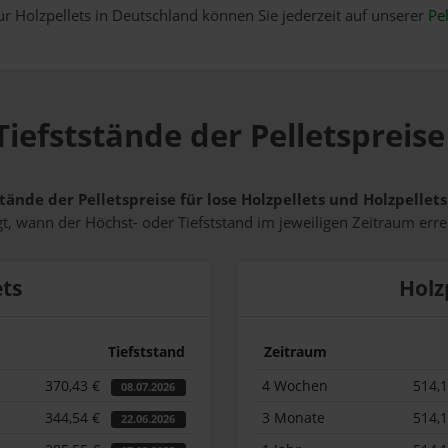
ür Holzpellets in Deutschland können Sie jederzeit auf unserer
Pel
iefststände der Pelletspreise
tände der Pelletspreise für lose Holzpellets und Holzpellet
t, wann der Höchst- oder Tiefststand im jeweiligen Zeitraum erre
ets
Holz
Tiefststand
Zeitraum
370,43 €
4 Wochen
514,
08.07.2026
344,54 €
3 Monate
514,
22.06.2026