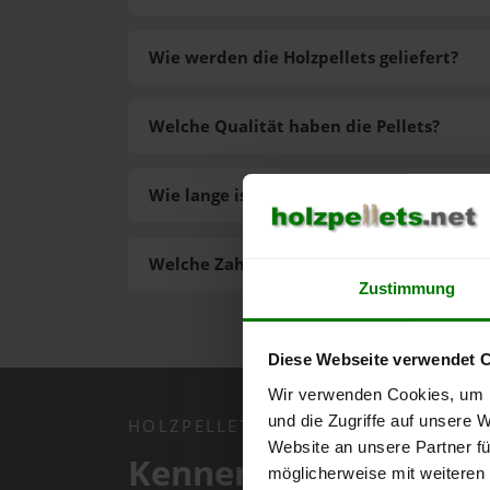
Wie werden die Holzpellets geliefert?
Welche Qualität haben die Pellets?
Wie lange ist die Lieferzeit der Pellets?
Welche Zahlungsarten gibt es?
Zustimmung
Diese Webseite verwendet 
Wir verwenden Cookies, um I
und die Zugriffe auf unsere 
HOLZPELLETS.NET APP
Website an unsere Partner fü
Kennen Sie schon uns
möglicherweise mit weiteren