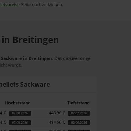
letspreise
-Seite nachvollziehen.
 in Breitingen
s Sackware in Breitingen
. Das dazugehörige
icht wurde.
pellets Sackware
Höchststand
Tiefststand
14 €
448,96 €
07.08.2026
07.07.2026
14 €
414,60 €
07.08.2026
02.06.2026