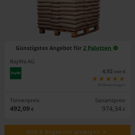
Günstigstes Angebot für
2 Paletten
BayWa AG
4,92
von 5
49 Bewertungen
Tonnenpreis
Gesamtpreis
492,09
974,34
€
€
Alle 8 Angebote anzeigen