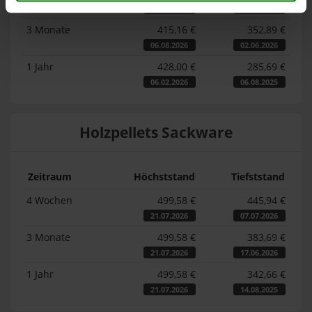
06.08.2026
07.07.2026
3 Monate
415,16 €
352,89 €
06.08.2026
02.06.2026
1 Jahr
428,00 €
285,69 €
06.02.2026
06.08.2025
Holzpellets Sackware
Zeitraum
Höchststand
Tiefststand
4 Wochen
499,58 €
445,94 €
21.07.2026
07.07.2026
3 Monate
499,58 €
383,69 €
21.07.2026
17.06.2026
1 Jahr
499,58 €
342,66 €
21.07.2026
14.08.2025