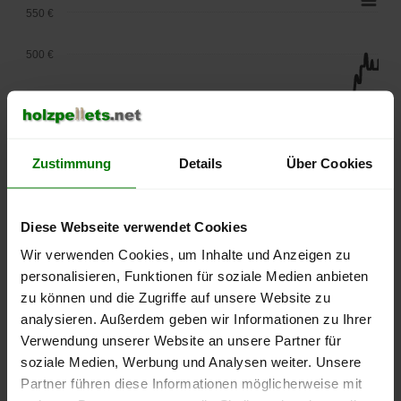
550 €
500 €
450 €
400 €
Zustimmung
Details
Über Cookies
350 €
300 €
Diese Webseite verwendet Cookies
Wir verwenden Cookies, um Inhalte und Anzeigen zu
250 €
September
Januar
Mai
personalisieren, Funktionen für soziale Medien anbieten
2025
2026
2026
zu können und die Zugriffe auf unsere Website zu
lose Ware
Sackware
analysieren. Außerdem geben wir Informationen zu Ihrer
Verwendung unserer Website an unsere Partner für
Die aktuelle Preisentwicklung für Holzpellets in Deutschland
soziale Medien, Werbung und Analysen weiter. Unsere
können Sie jederzeit auf unserer
Pelletspreise
-Seite
Partner führen diese Informationen möglicherweise mit
nachvollziehen.