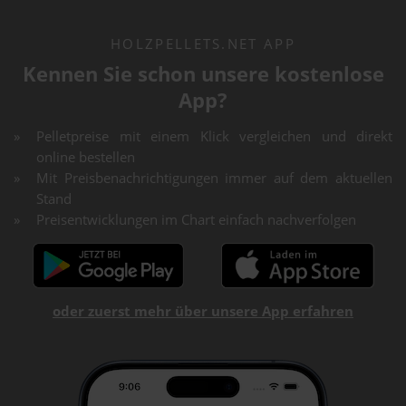
HOLZPELLETS.NET APP
Kennen Sie schon unsere kostenlose
App?
Pelletpreise mit einem Klick vergleichen und direkt
online bestellen
Mit Preisbenachrichtigungen immer auf dem aktuellen
Stand
Preisentwicklungen im Chart einfach nachverfolgen
oder zuerst mehr über unsere App erfahren