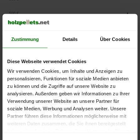
500 €
450 €
Zustimmung
Details
Über Cookies
400 €
350 €
Diese Webseite verwendet Cookies
Wir verwenden Cookies, um Inhalte und Anzeigen zu
300 €
personalisieren, Funktionen für soziale Medien anbieten
250 €
zu können und die Zugriffe auf unsere Website zu
September
Januar
Mai
analysieren. Außerdem geben wir Informationen zu Ihrer
2025
2026
2026
Verwendung unserer Website an unsere Partner für
lose Ware
Sackware
soziale Medien, Werbung und Analysen weiter. Unsere
Die aktuelle Preisentwicklung für Holzpellets in Deutschland
Partner führen diese Informationen möglicherweise mit
können Sie jederzeit auf unserer
Pelletspreise
-Seite
weiteren Daten zusammen, die Sie ihnen bereitgestellt
nachvollziehen.
haben oder die sie im Rahmen Ihrer Nutzung der Dienste
gesammelt haben.