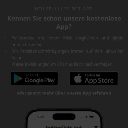
HOLZPELLETS.NET APP
Kennen Sie schon unsere kostenlose
App?
Pelletpreise mit einem Klick vergleichen und direkt
online bestellen
Mit Preisbenachrichtigungen immer auf dem aktuellen
Stand
Preisentwicklungen im Chart einfach nachverfolgen
oder zuerst mehr über unsere App erfahren