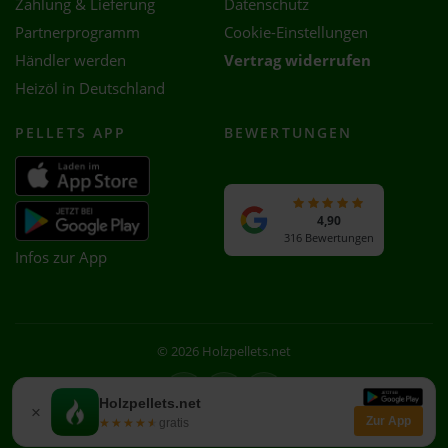
Zahlung & Lieferung
Datenschutz
Partnerprogramm
Cookie-Einstellungen
Händler werden
Vertrag widerrufen
Heizöl in Deutschland
PELLETS APP
BEWERTUNGEN
4,90
316 Bewertungen
Infos zur App
© 2026 Holzpellets.net
Facebook
Instagram
WhatsApp
Holzpellets.net
×
Zur App
★★★★★
★★★★★
gratis