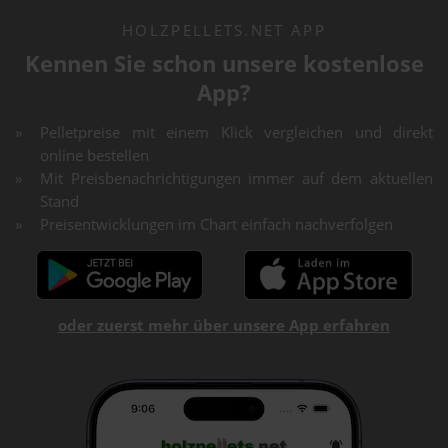
HOLZPELLETS.NET APP
Kennen Sie schon unsere kostenlose
App?
Pelletpreise mit einem Klick vergleichen und direkt
online bestellen
Mit Preisbenachrichtigungen immer auf dem aktuellen
Stand
Preisentwicklungen im Chart einfach nachverfolgen
oder zuerst mehr über unsere App erfahren