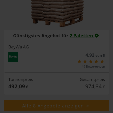
Günstigstes Angebot für
2 Paletten
BayWa AG
4,92
von 5
49 Bewertungen
Tonnenpreis
Gesamtpreis
492,09
974,34
€
€
Alle 8 Angebote anzeigen