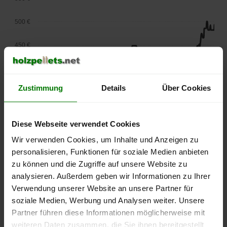
500 €
450 €
400 €
Zustimmung
Details
Über Cookies
350 €
300 €
Diese Webseite verwendet Cookies
250 €
Wir verwenden Cookies, um Inhalte und Anzeigen zu
September
Januar
Mai
personalisieren, Funktionen für soziale Medien anbieten
2025
2026
2026
zu können und die Zugriffe auf unsere Website zu
lose Ware
Sackware
analysieren. Außerdem geben wir Informationen zu Ihrer
Die aktuelle Preisentwicklung für Holzpellets in Deutschland
Verwendung unserer Website an unsere Partner für
können Sie jederzeit auf unserer
Pelletspreise
-Seite
soziale Medien, Werbung und Analysen weiter. Unsere
nachvollziehen.
Partner führen diese Informationen möglicherweise mit
weiteren Daten zusammen, die Sie ihnen bereitgestellt