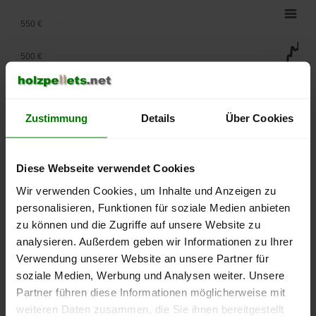
550 €
500 €
450 €
Zustimmung
Details
Über Cookies
400 €
350 €
Diese Webseite verwendet Cookies
300 €
Wir verwenden Cookies, um Inhalte und Anzeigen zu
personalisieren, Funktionen für soziale Medien anbieten
250 €
zu können und die Zugriffe auf unsere Website zu
September
Januar
Mai
2025
2026
2026
analysieren. Außerdem geben wir Informationen zu Ihrer
Verwendung unserer Website an unsere Partner für
lose Ware
Sackware
soziale Medien, Werbung und Analysen weiter. Unsere
Die aktuelle Preisentwicklung für Holzpellets in Deutschland
Partner führen diese Informationen möglicherweise mit
können Sie jederzeit auf unserer
Pelletspreise
-Seite
weiteren Daten zusammen, die Sie ihnen bereitgestellt