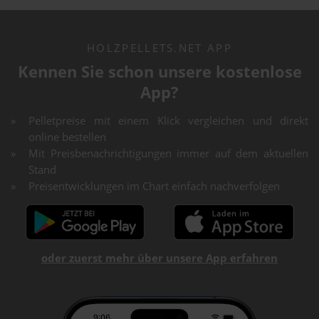
HOLZPELLETS.NET APP
Kennen Sie schon unsere kostenlose
App?
Pelletpreise mit einem Klick vergleichen und direkt
online bestellen
Mit Preisbenachrichtigungen immer auf dem aktuellen
Stand
Preisentwicklungen im Chart einfach nachverfolgen
oder zuerst mehr über unsere App erfahren