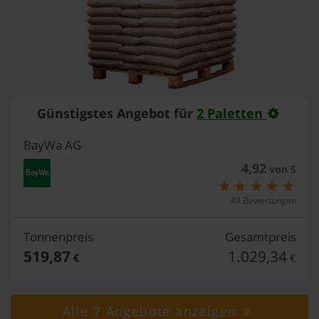
Günstigstes Angebot für
2 Paletten
BayWa AG
4,92
von 5
49 Bewertungen
Tonnenpreis
Gesamtpreis
519,87
1.029,34
€
€
Alle 7 Angebote anzeigen