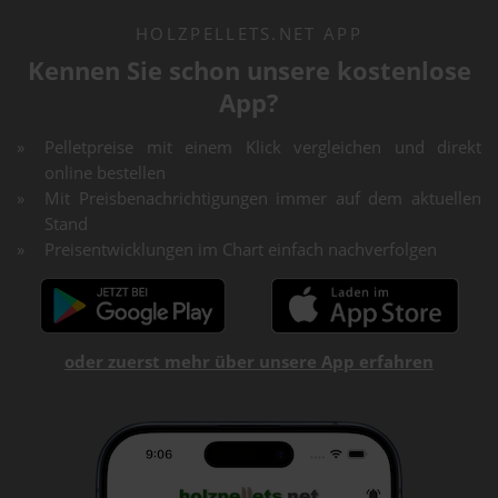
HOLZPELLETS.NET APP
Kennen Sie schon unsere kostenlose
App?
Pelletpreise mit einem Klick vergleichen und direkt
online bestellen
Mit Preisbenachrichtigungen immer auf dem aktuellen
Stand
Preisentwicklungen im Chart einfach nachverfolgen
oder zuerst mehr über unsere App erfahren