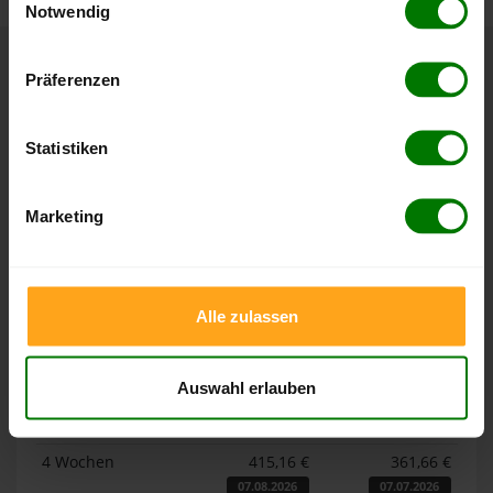
Notwendig
Hier finden Sie unser
Impressum
und unsere
Datenschutzerklärung
.
Präferenzen
Höchst- und Tiefststände der
Pelletspreise in Wriezen
Statistiken
Die Tabellen zeigen die
Höchst- und Tiefststände der
Pelletspreise für lose Holzpellets und Holzpellets
Marketing
Sackware in Wriezen
. Das dazugehörige Datum zeigt,
wann der Höchst- oder Tiefststand im jeweiligen Zeitraum
erreicht wurde.
Alle zulassen
Lose Holzpellets
Auswahl erlauben
Zeitraum
Höchststand
Tiefststand
4 Wochen
415,16 €
361,66 €
07.08.2026
07.07.2026