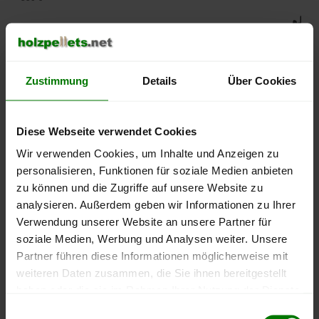
500 €
450 €
Zustimmung
Details
Über Cookies
400 €
350 €
Diese Webseite verwendet Cookies
Wir verwenden Cookies, um Inhalte und Anzeigen zu
300 €
personalisieren, Funktionen für soziale Medien anbieten
zu können und die Zugriffe auf unsere Website zu
250 €
analysieren. Außerdem geben wir Informationen zu Ihrer
September
Januar
Mai
2025
2026
2026
Verwendung unserer Website an unsere Partner für
soziale Medien, Werbung und Analysen weiter. Unsere
lose Ware
Sackware
Partner führen diese Informationen möglicherweise mit
Die aktuelle Preisentwicklung für Holzpellets in Deutschland
weiteren Daten zusammen, die Sie ihnen bereitgestellt
können Sie jederzeit auf unserer
Pelletspreise
-Seite
haben oder die sie im Rahmen Ihrer Nutzung der Dienste
nachvollziehen.
gesammelt haben.
Einwilligungsauswahl