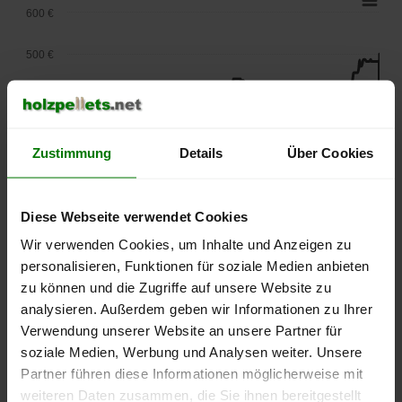
600 €
500 €
400 €
300 €
Zustimmung
Details
Über Cookies
200 €
Diese Webseite verwendet Cookies
100 €
Wir verwenden Cookies, um Inhalte und Anzeigen zu
0 €
personalisieren, Funktionen für soziale Medien anbieten
September
Januar
Mai
zu können und die Zugriffe auf unsere Website zu
2025
2026
2026
analysieren. Außerdem geben wir Informationen zu Ihrer
lose Ware
Sackware
Verwendung unserer Website an unsere Partner für
Die aktuelle Preisentwicklung für Holzpellets in Deutschland
soziale Medien, Werbung und Analysen weiter. Unsere
können Sie jederzeit auf unserer
Pelletspreise
-Seite
Partner führen diese Informationen möglicherweise mit
nachvollziehen.
weiteren Daten zusammen, die Sie ihnen bereitgestellt