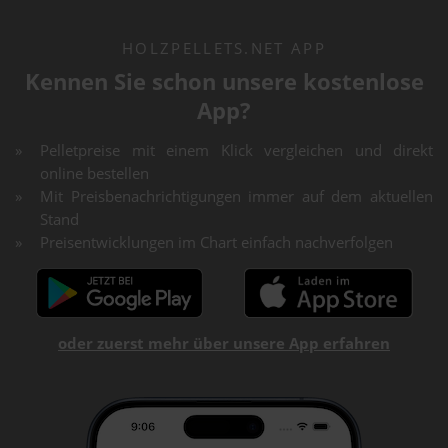
HOLZPELLETS.NET APP
Kennen Sie schon unsere kostenlose
App?
Pelletpreise mit einem Klick vergleichen und direkt
online bestellen
Mit Preisbenachrichtigungen immer auf dem aktuellen
Stand
Preisentwicklungen im Chart einfach nachverfolgen
oder zuerst mehr über unsere App erfahren