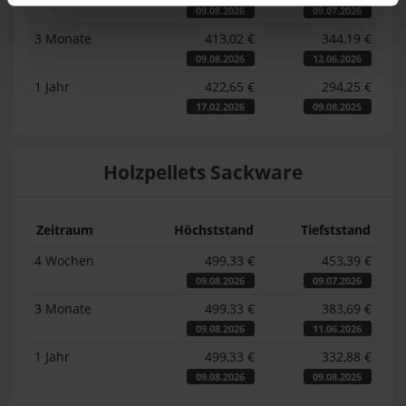
09.08.2026
09.07.2026
3 Monate
413,02 €
344,19 €
09.08.2026
12.06.2026
1 Jahr
422,65 €
294,25 €
17.02.2026
09.08.2025
Holzpellets Sackware
Zeitraum
Höchststand
Tiefststand
4 Wochen
499,33 €
453,39 €
09.08.2026
09.07.2026
3 Monate
499,33 €
383,69 €
09.08.2026
11.06.2026
1 Jahr
499,33 €
332,88 €
09.08.2026
09.08.2025