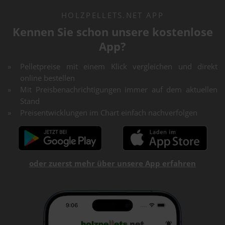
HOLZPELLETS.NET APP
Kennen Sie schon unsere kostenlose
App?
Pelletpreise mit einem Klick vergleichen und direkt
online bestellen
Mit Preisbenachrichtigungen immer auf dem aktuellen
Stand
Preisentwicklungen im Chart einfach nachverfolgen
oder zuerst mehr über unsere App erfahren