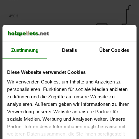
450 €
400 €
Zustimmung
Details
Über Cookies
350 €
300 €
Diese Webseite verwendet Cookies
Wir verwenden Cookies, um Inhalte und Anzeigen zu
250 €
personalisieren, Funktionen für soziale Medien anbieten
September
Januar
Mai
2025
2026
2026
zu können und die Zugriffe auf unsere Website zu
analysieren. Außerdem geben wir Informationen zu Ihrer
lose Ware
Sackware
Verwendung unserer Website an unsere Partner für
Die aktuelle Preisentwicklung für Holzpellets in Deutschland
soziale Medien, Werbung und Analysen weiter. Unsere
können Sie jederzeit auf unserer
Pelletspreise
-Seite
Partner führen diese Informationen möglicherweise mit
nachvollziehen.
weiteren Daten zusammen, die Sie ihnen bereitgestellt