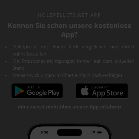
HOLZPELLETS.NET APP
Kennen Sie schon unsere kostenlose
App?
Pelletpreise mit einem Klick vergleichen und direkt
online bestellen
Mit Preisbenachrichtigungen immer auf dem aktuellen
Stand
Preisentwicklungen im Chart einfach nachverfolgen
oder zuerst mehr über unsere App erfahren