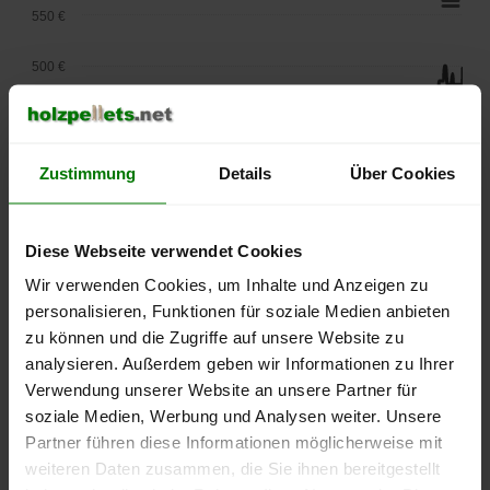
550 €
500 €
450 €
400 €
Zustimmung
Details
Über Cookies
350 €
Diese Webseite verwendet Cookies
300 €
Wir verwenden Cookies, um Inhalte und Anzeigen zu
personalisieren, Funktionen für soziale Medien anbieten
250 €
September
Januar
Mai
zu können und die Zugriffe auf unsere Website zu
2025
2026
2026
analysieren. Außerdem geben wir Informationen zu Ihrer
lose Ware
Sackware
Verwendung unserer Website an unsere Partner für
soziale Medien, Werbung und Analysen weiter. Unsere
Die aktuelle Preisentwicklung für Holzpellets in Deutschland
Partner führen diese Informationen möglicherweise mit
können Sie jederzeit auf unserer
Pelletspreise
-Seite
weiteren Daten zusammen, die Sie ihnen bereitgestellt
nachvollziehen.