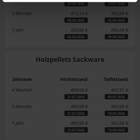
09.08.2026
10.07.2026
3 Monate
415,16 €
352,89 €
09.08.2026
02.06.2026
1 Jahr
428,00 €
285,69 €
06.02.2026
09.08.2025
Holzpellets Sackware
Zeitraum
Höchststand
Tiefststand
4 Wochen
499,58 €
462,91 €
21.07.2026
09.07.2026
3 Monate
499,58 €
383,69 €
21.07.2026
18.06.2026
1 Jahr
499,58 €
342,66 €
21.07.2026
14.08.2025