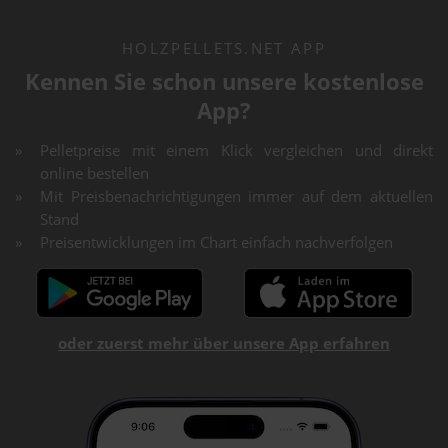
HOLZPELLETS.NET APP
Kennen Sie schon unsere kostenlose
App?
Pelletpreise mit einem Klick vergleichen und direkt
online bestellen
Mit Preisbenachrichtigungen immer auf dem aktuellen
Stand
Preisentwicklungen im Chart einfach nachverfolgen
oder zuerst mehr über unsere App erfahren