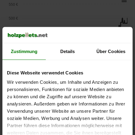
550 €
500 €
450 €
400 €
Zustimmung
Details
Über Cookies
350 €
Diese Webseite verwendet Cookies
300 €
Wir verwenden Cookies, um Inhalte und Anzeigen zu
250 €
personalisieren, Funktionen für soziale Medien anbieten
September
Januar
Mai
zu können und die Zugriffe auf unsere Website zu
2025
2026
2026
analysieren. Außerdem geben wir Informationen zu Ihrer
lose Ware
Sackware
Verwendung unserer Website an unsere Partner für
Die aktuelle Preisentwicklung für Holzpellets in Deutschland
soziale Medien, Werbung und Analysen weiter. Unsere
können Sie jederzeit auf unserer
Pelletspreise
-Seite
Partner führen diese Informationen möglicherweise mit
nachvollziehen.
weiteren Daten zusammen, die Sie ihnen bereitgestellt