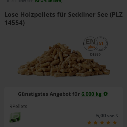
Seddiner See
(
Ort ändern)
Lose Holzpellets für Seddiner See (PLZ
14554)
DE330
Günstigstes Angebot für
6.000 kg
RPellets
5,00
von 5