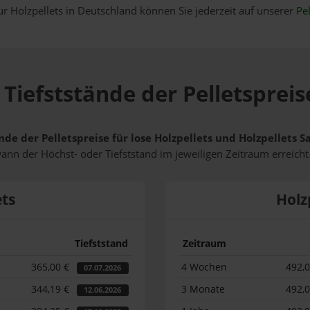
ür Holzpellets in Deutschland können Sie jederzeit auf unserer
Pel
Tiefststände der Pelletspreis
nde der Pelletspreise für lose Holzpellets und Holzpellets 
wann der Höchst- oder Tiefststand im jeweiligen Zeitraum erreich
ets
Holz
Tiefststand
Zeitraum
365,00 €
4 Wochen
492,
07.07.2026
344,19 €
3 Monate
492,
12.06.2026