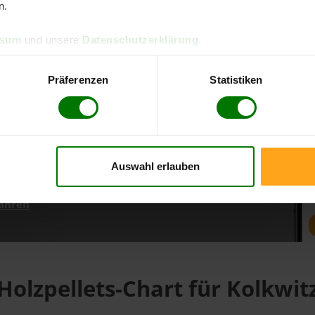
n.
ssum
und unsere
Datenschutzerklärung
.
d direkt online bestellen
m aktuellen Stand
Präferenzen
Statistiken
erfolgen
Auswahl erlauben
fahren
Holzpellets-Chart für Kolkwit