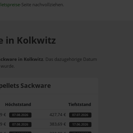
letspreise
-Seite nachvollziehen.
e in Kolkwitz
Sackware in Kolkwitz
. Das dazugehörige Datum
t wurde.
pellets Sackware
Höchststand
Tiefststand
09 €
427,74 €
07.08.2026
07.07.2026
09 €
383,69 €
07.08.2026
17.06.2026