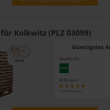
Alle 6 Angebote anzeigen
für Kolkwitz (PLZ 03099)
Günstigstes A
BayWa AG
DE314
4,92
von 5
49 Bewertungen