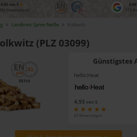
4,93 von 5
4,90
084 Bewertungen
315 B
rg
Landkreis
Spree-Neiße
Kolkwitz
Kolkwitz (PLZ 03099)
Günstigstes 
hello:Heat
DE314
4,93
von 5
43 Bewertungen