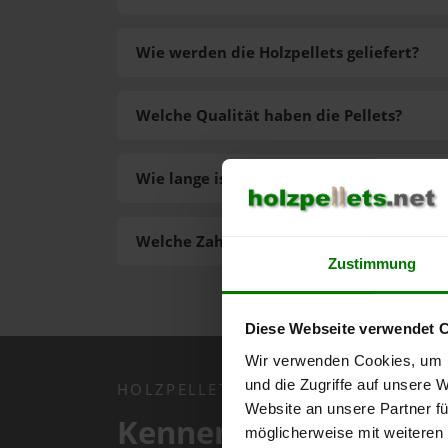
Wie werden die Holzpellets geliefert?
Welche Qualität haben die Pellets?
Wie lange ist die Lieferzeit der Pellets?
Welche Zahlungsarten gibt es?
Zustimmung
Diese Webseite verwendet 
Wir verwenden Cookies, um I
und die Zugriffe auf unsere 
HOLZPELLETS.NET APP
Website an unsere Partner fü
Kennen Sie schon uns
möglicherweise mit weiteren