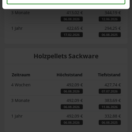
06.08.2026
07.07.2026
3 Monate
413,02 €
344,19 €
06.08.2026
12.06.2026
1 Jahr
422,65 €
294,25 €
17.02.2026
06.08.2025
Holzpellets Sackware
Zeitraum
Höchststand
Tiefststand
4 Wochen
492,09 €
427,74 €
06.08.2026
07.07.2026
3 Monate
492,09 €
383,69 €
06.08.2026
11.06.2026
1 Jahr
492,09 €
332,88 €
06.08.2026
06.08.2025