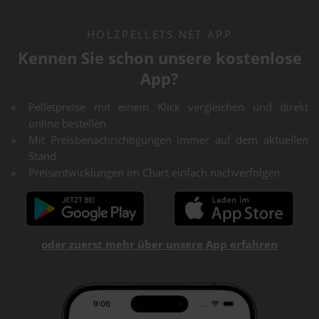
HOLZPELLETS.NET APP
Kennen Sie schon unsere kostenlose
App?
Pelletpreise mit einem Klick vergleichen und direkt
online bestellen
Mit Preisbenachrichtigungen immer auf dem aktuellen
Stand
Preisentwicklungen im Chart einfach nachverfolgen
oder zuerst mehr über unsere App erfahren