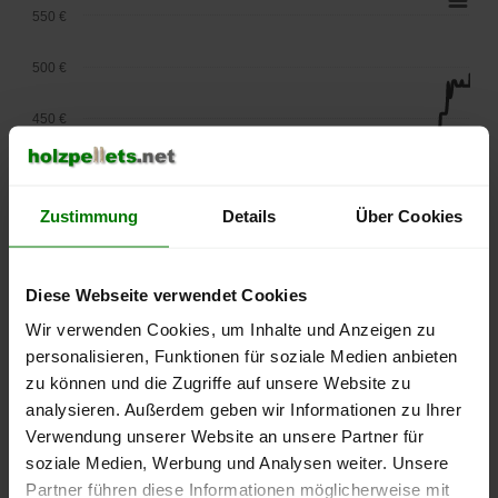
550 €
500 €
450 €
400 €
Zustimmung
Details
Über Cookies
350 €
300 €
Diese Webseite verwendet Cookies
250 €
Wir verwenden Cookies, um Inhalte und Anzeigen zu
September
Januar
Mai
personalisieren, Funktionen für soziale Medien anbieten
2025
2026
2026
zu können und die Zugriffe auf unsere Website zu
lose Ware
Sackware
analysieren. Außerdem geben wir Informationen zu Ihrer
Die aktuelle Preisentwicklung für Holzpellets in Deutschland
Verwendung unserer Website an unsere Partner für
können Sie jederzeit auf unserer
Pelletspreise
-Seite
soziale Medien, Werbung und Analysen weiter. Unsere
nachvollziehen.
Partner führen diese Informationen möglicherweise mit