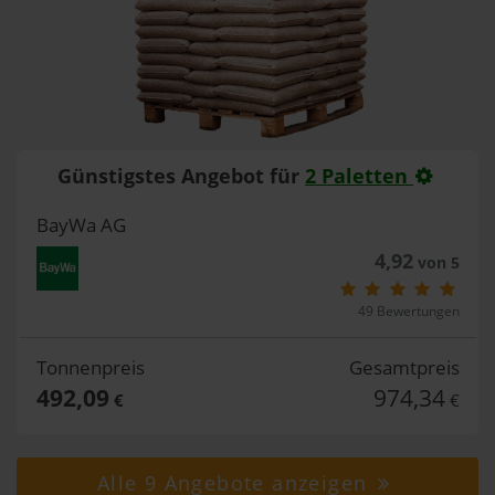
Günstigstes Angebot für
2 Paletten
BayWa AG
4,92
von 5
49 Bewertungen
Tonnenpreis
Gesamtpreis
492,09
974,34
€
€
Alle 9 Angebote anzeigen