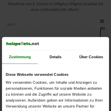
Abnahme
von 6 Tonnen
in DINplus-/ENplus-Qualität bei
einer Lieferstelle inkl. MwSt.:
500 €
450 €
400 €
Zustimmung
Details
Über Cookies
350 €
Diese Webseite verwendet Cookies
300 €
Wir verwenden Cookies, um Inhalte und Anzeigen zu
personalisieren, Funktionen für soziale Medien anbieten
250 €
zu können und die Zugriffe auf unsere Website zu
September
Januar
Mai
analysieren. Außerdem geben wir Informationen zu Ihrer
2025
2026
2026
Verwendung unserer Website an unsere Partner für
lose Ware
Sackware