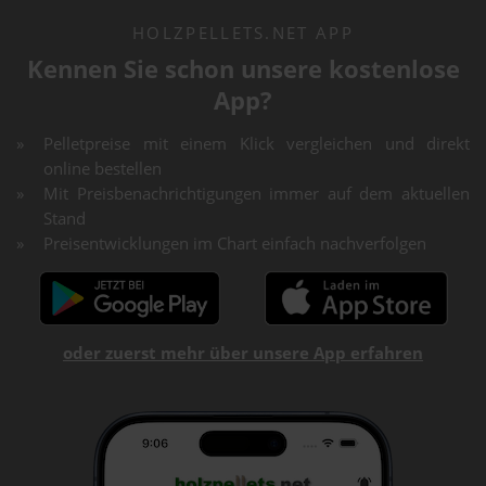
HOLZPELLETS.NET APP
Kennen Sie schon unsere kostenlose
App?
Pelletpreise mit einem Klick vergleichen und direkt
online bestellen
Mit Preisbenachrichtigungen immer auf dem aktuellen
Stand
Preisentwicklungen im Chart einfach nachverfolgen
oder zuerst mehr über unsere App erfahren