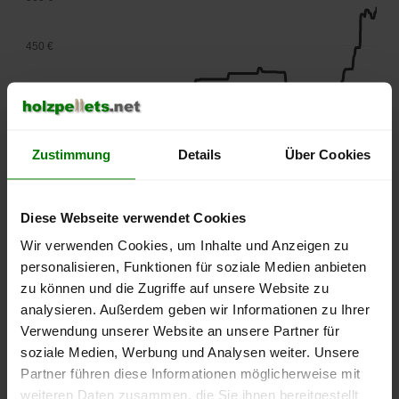
450 €
400 €
350 €
Zustimmung
Details
Über Cookies
300 €
Diese Webseite verwendet Cookies
250 €
Wir verwenden Cookies, um Inhalte und Anzeigen zu
September
Januar
Mai
personalisieren, Funktionen für soziale Medien anbieten
2025
2026
2026
zu können und die Zugriffe auf unsere Website zu
lose Ware
Sackware
analysieren. Außerdem geben wir Informationen zu Ihrer
Die aktuelle Preisentwicklung für Holzpellets in Deutschland
Verwendung unserer Website an unsere Partner für
können Sie jederzeit auf unserer
Pelletspreise
-Seite
soziale Medien, Werbung und Analysen weiter. Unsere
nachvollziehen.
Partner führen diese Informationen möglicherweise mit
weiteren Daten zusammen, die Sie ihnen bereitgestellt