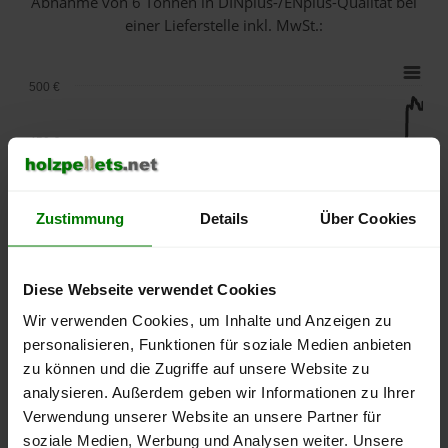
Abnahme
von 6 Tonnen
in DINplus-/ENplus-Qualität bei
einer Lieferstelle inkl. MwSt.:
500 €
450 €
400 €
Zustimmung
Details
Über Cookies
350 €
Diese Webseite verwendet Cookies
300 €
Wir verwenden Cookies, um Inhalte und Anzeigen zu
personalisieren, Funktionen für soziale Medien anbieten
250 €
zu können und die Zugriffe auf unsere Website zu
September
Januar
Mai
analysieren. Außerdem geben wir Informationen zu Ihrer
2025
2026
2026
Verwendung unserer Website an unsere Partner für
lose Ware
Sackware
soziale Medien, Werbung und Analysen weiter. Unsere