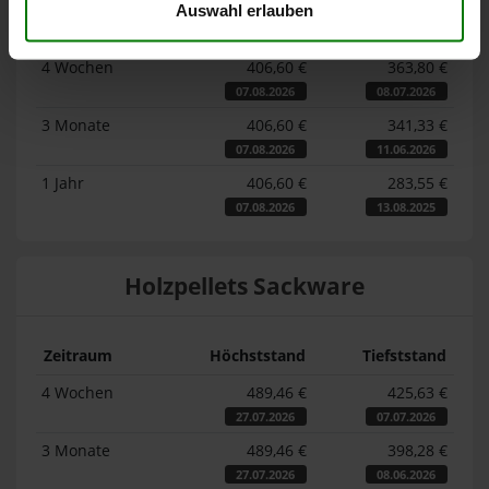
Auswahl erlauben
Zeitraum
Höchststand
Tiefststand
4 Wochen
406,60 €
363,80 €
07.08.2026
08.07.2026
3 Monate
406,60 €
341,33 €
07.08.2026
11.06.2026
1 Jahr
406,60 €
283,55 €
07.08.2026
13.08.2025
Holzpellets Sackware
Zeitraum
Höchststand
Tiefststand
4 Wochen
489,46 €
425,63 €
27.07.2026
07.07.2026
3 Monate
489,46 €
398,28 €
27.07.2026
08.06.2026