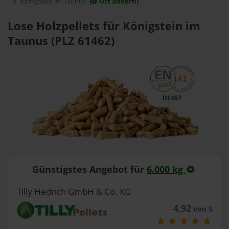
Königstein im Taunus
(
Ort ändern)
Lose Holzpellets für Königstein im
Taunus (PLZ 61462)
DE467
Günstigstes Angebot für
6.000 kg
Tilly Hedrich GmbH & Co. KG
4,92
von 5