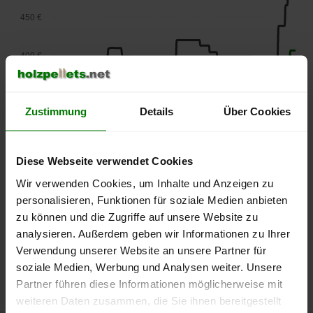
450 €
400 €
350 €
Zustimmung
Details
Über Cookies
300 €
Diese Webseite verwendet Cookies
250 €
Wir verwenden Cookies, um Inhalte und Anzeigen zu
September
Januar
Mai
2025
2026
2026
personalisieren, Funktionen für soziale Medien anbieten
lose Ware
Sackware
zu können und die Zugriffe auf unsere Website zu
analysieren. Außerdem geben wir Informationen zu Ihrer
Die aktuelle Preisentwicklung für Holzpellets in Deutschland
Verwendung unserer Website an unsere Partner für
können Sie jederzeit auf unserer
Pelletspreise
-Seite
soziale Medien, Werbung und Analysen weiter. Unsere
nachvollziehen.
Partner führen diese Informationen möglicherweise mit
weiteren Daten zusammen, die Sie ihnen bereitgestellt