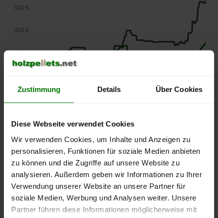
500 €
450 €
400 €
350 €
Zustimmung
Details
Über Cookies
300 €
250 €
Diese Webseite verwendet Cookies
September
Januar
Mai
2025
2026
2026
Wir verwenden Cookies, um Inhalte und Anzeigen zu
lose Ware
Sackware
personalisieren, Funktionen für soziale Medien anbieten
zu können und die Zugriffe auf unsere Website zu
Die aktuelle Preisentwicklung für Holzpellets in Deutschland
analysieren. Außerdem geben wir Informationen zu Ihrer
können Sie jederzeit auf unserer
Pelletspreise
-Seite
Verwendung unserer Website an unsere Partner für
nachvollziehen.
soziale Medien, Werbung und Analysen weiter. Unsere
Partner führen diese Informationen möglicherweise mit