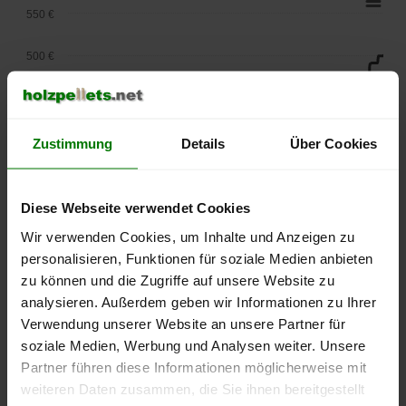
550 €
500 €
450 €
400 €
Zustimmung
Details
Über Cookies
350 €
Diese Webseite verwendet Cookies
300 €
Wir verwenden Cookies, um Inhalte und Anzeigen zu
personalisieren, Funktionen für soziale Medien anbieten
250 €
September
Januar
Mai
zu können und die Zugriffe auf unsere Website zu
2025
2026
2026
analysieren. Außerdem geben wir Informationen zu Ihrer
lose Ware
Sackware
Verwendung unserer Website an unsere Partner für
soziale Medien, Werbung und Analysen weiter. Unsere
Die aktuelle Preisentwicklung für Holzpellets in Deutschland
Partner führen diese Informationen möglicherweise mit
können Sie jederzeit auf unserer
Pelletspreise
-Seite
weiteren Daten zusammen, die Sie ihnen bereitgestellt
nachvollziehen.