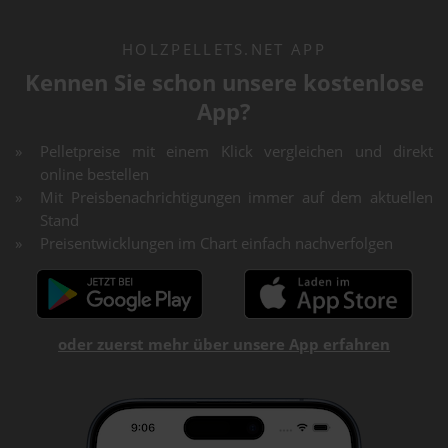
HOLZPELLETS.NET APP
Kennen Sie schon unsere kostenlose
App?
Pelletpreise mit einem Klick vergleichen und direkt
online bestellen
Mit Preisbenachrichtigungen immer auf dem aktuellen
Stand
Preisentwicklungen im Chart einfach nachverfolgen
oder zuerst mehr über unsere App erfahren