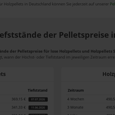
ür Holzpellets in Deutschland können Sie jederzeit auf unserer
Pel
efststände der Pelletspreise 
ände der Pelletspreise für lose Holzpellets und Holzpellets
t, wann der Höchst- oder Tiefststand im jeweiligen Zeitraum erre
ets
Holz
Tiefststand
Zeitraum
369,15 €
4 Wochen
490,
07.07.2026
341,33 €
3 Monate
490,
11.06.2026