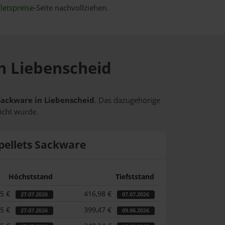
letspreise
-Seite nachvollziehen.
in Liebenscheid
 Sackware in Liebenscheid
. Das dazugehörige
icht wurde.
pellets Sackware
Höchststand
Tiefststand
55 €
416,98 €
27.07.2026
07.07.2026
55 €
399,47 €
27.07.2026
09.06.2026