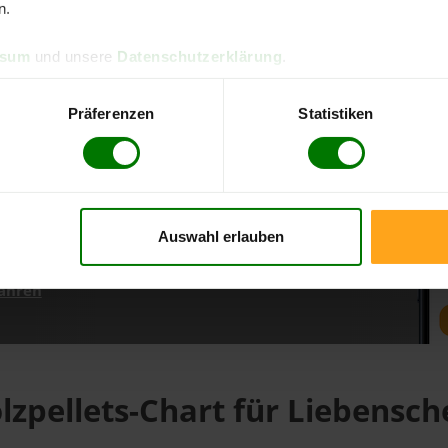
n.
ssum
und unsere
Datenschutzerklärung
.
d direkt online bestellen
m aktuellen Stand
Präferenzen
Statistiken
erfolgen
Auswahl erlauben
fahren
lzpellets-Chart für Liebensch