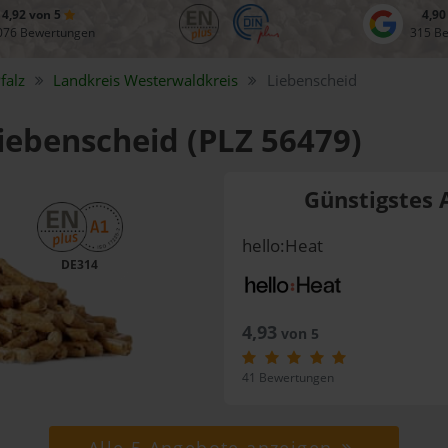
4,92 von 5
4,90
076 Bewertungen
315 B
falz
Landkreis
Westerwaldkreis
Liebenscheid
Liebenscheid (PLZ 56479)
Günstigstes 
hello:Heat
DE314
4,93
von 5
41 Bewertungen