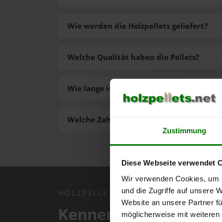
Wie werden die Holzpellets geliefert?
Welche Qualität haben die Pellets?
Wie lange ist die Lieferzeit der Pellets?
Welche Zahlungsarten gibt es?
Zustimmung
Diese Webseite verwendet 
Wir verwenden Cookies, um I
und die Zugriffe auf unsere 
HOLZPELLETS.NET APP
Website an unsere Partner fü
Kennen Sie schon uns
möglicherweise mit weiteren