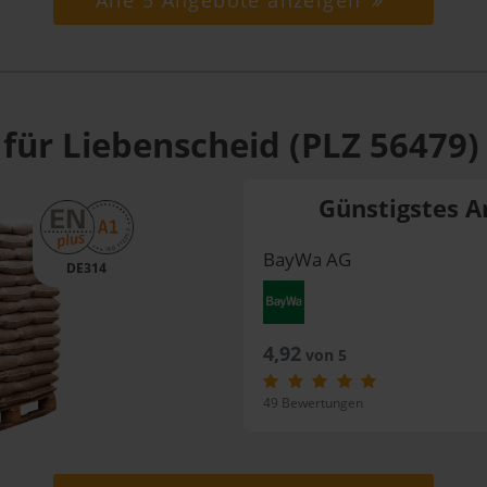
Alle 5 Angebote anzeigen
für Liebenscheid (PLZ 56479)
Günstigstes A
BayWa AG
DE314
4,92
von 5
49 Bewertungen