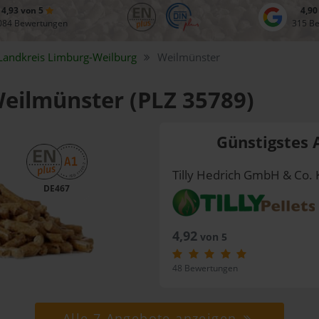
4,93 von 5
4,90
084 Bewertungen
315 B
Landkreis
Limburg-Weilburg
Weilmünster
Weilmünster (PLZ 35789)
Günstigstes 
Tilly Hedrich GmbH & Co. 
DE467
4,92
von 5
48 Bewertungen
Alle 7 Angebote anzeigen