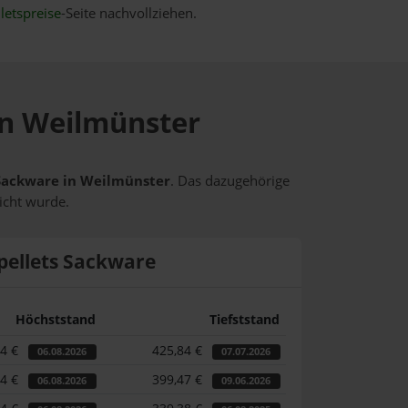
letspreise
-Seite nachvollziehen.
 in Weilmünster
s Sackware in Weilmünster
. Das dazugehörige
icht wurde.
pellets Sackware
Höchststand
Tiefststand
44 €
425,84 €
06.08.2026
07.07.2026
44 €
399,47 €
06.08.2026
09.06.2026