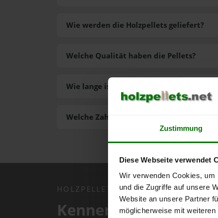
Wie werden die Holzpellets geliefert?
Welche Qualität haben die Pellets?
Wie lange ist die Lieferzeit der Pellets?
Welche Zahlungsarten gibt es?
Zustimmung
Diese Webseite verwendet 
Wir verwenden Cookies, um I
und die Zugriffe auf unsere 
HOLZPELLETS.NET APP
Website an unsere Partner fü
Kennen Sie schon uns
möglicherweise mit weiteren