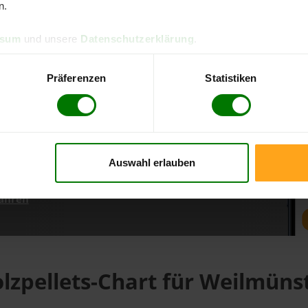
n.
ssum
und unsere
Datenschutzerklärung
.
d direkt online bestellen
m aktuellen Stand
Präferenzen
Statistiken
erfolgen
Auswahl erlauben
fahren
lzpellets-Chart für Weilmüns