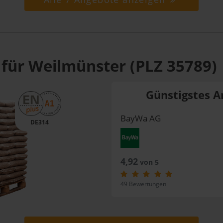
 für Weilmünster (PLZ 35789)
Günstigstes A
BayWa AG
DE314
4,92
von 5
49 Bewertungen