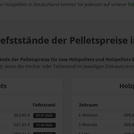
ür Holzpellets in Deutschland können Sie jederzeit auf unserer
Pel
efststände der Pelletspreise
ände der Pelletspreise für lose Holzpellets und Holzpellet
t, wann der Höchst- oder Tiefststand im jeweiligen Zeitraum erre
ets
Holz
Tiefststand
Zeitraum
363,80 €
4 Wochen
499,
07.07.2026
341,33 €
3 Monate
499,
11.06.2026