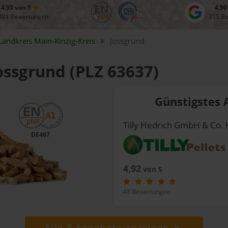
4,93 von 5
4,90
084 Bewertungen
315 B
Landkreis
Main-Kinzig-Kreis
Jossgrund
Jossgrund (PLZ 63637)
Günstigstes 
Tilly Hedrich GmbH & Co. 
DE467
4,92
von 5
48 Bewertungen
Alle 8 Angebote anzeigen