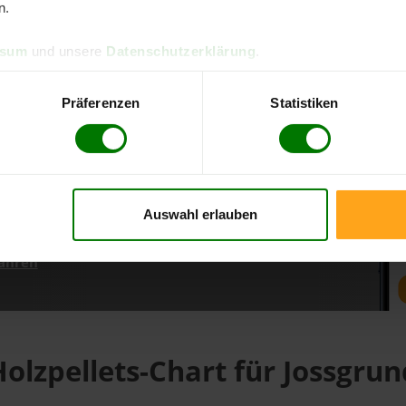
n.
ssum
und unsere
Datenschutzerklärung
.
d direkt online bestellen
m aktuellen Stand
Präferenzen
Statistiken
erfolgen
Auswahl erlauben
fahren
Holzpellets-Chart für Jossgrun