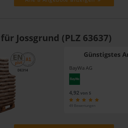
für Jossgrund (PLZ 63637)
Günstigstes A
BayWa AG
DE314
4,92
von 5
49 Bewertungen