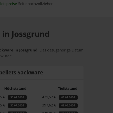
letspreise
-Seite nachvollziehen.
 in Jossgrund
ackware in Jossgrund
. Das dazugehörige Datum
t wurde.
pellets Sackware
Höchststand
Tiefststand
25 €
421,52 €
30.07.2026
07.07.2026
25 €
397,62 €
30.07.2026
08.06.2026