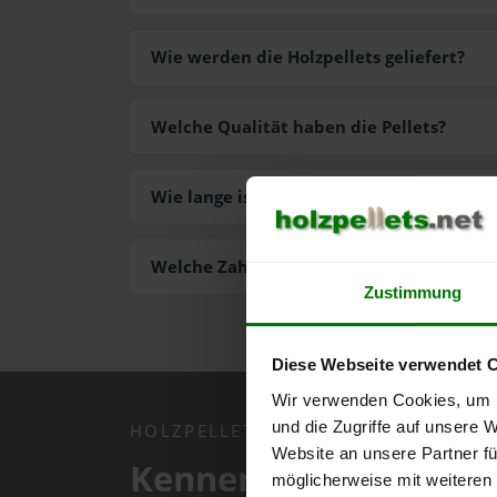
Wie werden die Holzpellets geliefert?
Welche Qualität haben die Pellets?
Wie lange ist die Lieferzeit der Pellets?
Welche Zahlungsarten gibt es?
Zustimmung
Diese Webseite verwendet 
Wir verwenden Cookies, um I
und die Zugriffe auf unsere 
HOLZPELLETS.NET APP
Website an unsere Partner fü
Kennen Sie schon uns
möglicherweise mit weiteren