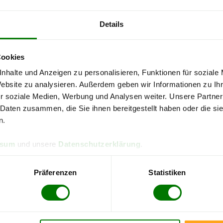
Details
4,93 von 5
4,90
084 Bewertungen
316 B
Cookies
Landkreis Main-Kinzig-Kreis
nhalte und Anzeigen zu personalisieren, Funktionen für soziale
re Pellets-Informationen
zu erhalten, wählen Sie bitte
Ihren O
Website zu analysieren. Außerdem geben wir Informationen zu I
r soziale Medien, Werbung und Analysen weiter. Unsere Partner
Bad Soden-Salmünster
 Daten zusammen, die Sie ihnen bereitgestellt haben oder die s
n.
Brachttal
Flörsbachtal
ssum
und unsere
Datenschutzerklärung
.
Großkrotzenburg
Hanau
Präferenzen
Statistiken
Langenselbold
Neuberg
Rodenbach