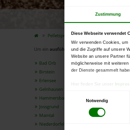
Zustimmung
5.
Diese Webseite verwendet 
Pelletspreise
Bundesland
Hessen
Wir verwenden Cookies, um I
Um ein
ausführliches Preisangebot
und
nähe
und die Zugriffe auf unsere 
Website an unsere Partner fü
Bad Orb
möglicherweise mit weiteren
der Dienste gesammelt habe
Birstein
Erlensee
Hier finden Sie unser
Impre
Gelnhausen
Einwilligungsauswahl
Hammersbach
Notwendig
Jossgrund
Maintal
Niederdorfelden