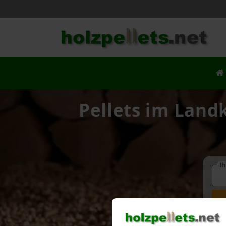
Pellets im Landk
Ih