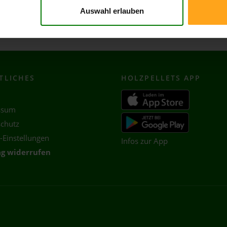
Schöneck
Auswahl erlauben
Wächtersbach
TLICHES
HOLZ
PELLETS APP
ssum
chutz
-Einstellungen
Infos zur App
ag widerrufen