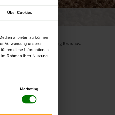
Über Cookies
 von 5
ewertungen
 Medien anbieten zu können
rt
aus dem Landkreis
Main-Kinzig-Kreis
aus.
hrer Verwendung unserer
 führen diese Informationen
Biebergemünd
ie im Rahmen Ihrer Nutzung
Bruchköbel
Freigericht
Gründau
Hasselroth
Marketing
Linsengericht
Nidderau
Ronneburg